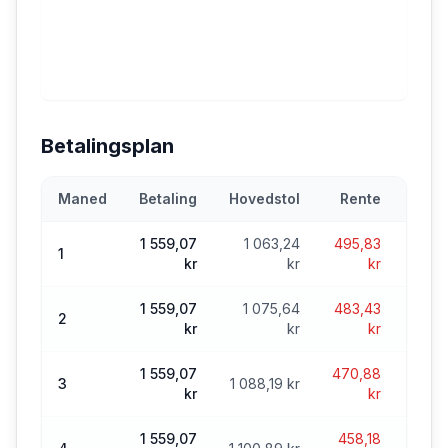
Betalingsplan
Maned
Betaling
Hovedstol
Rente
1 559,07
1 063,24
495,83
41 4
1
kr
kr
kr
1 559,07
1 075,64
483,43
40 
2
kr
kr
kr
1 559,07
470,88
39 2
3
1 088,19 kr
kr
kr
1 559,07
458,18
38 1