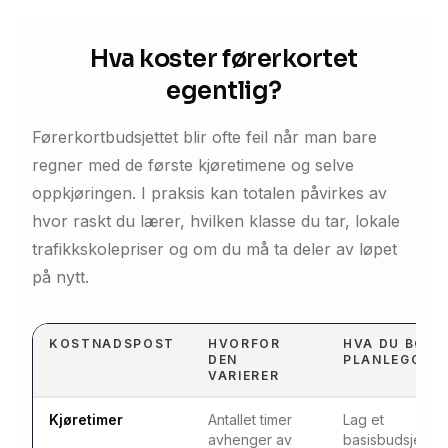
Hva koster førerkortet
egentlig?
Førerkortbudsjettet blir ofte feil når man bare
regner med de første kjøretimene og selve
oppkjøringen. I praksis kan totalen påvirkes av
hvor raskt du lærer, hvilken klasse du tar, lokale
trafikkskolepriser og om du må ta deler av løpet
på nytt.
KOSTNADSPOST
HVORFOR
HVA DU BØR
DEN
PLANLEGGE
VARIERER
Kjøretimer
Antallet timer
Lag et
avhenger av
basisbudsjett