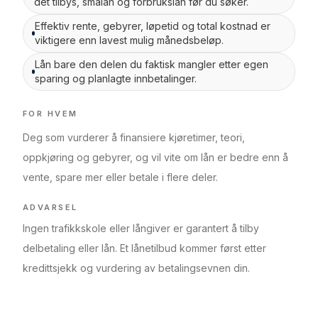
det tilbys, smålån og forbrukslån før du søker.
Effektiv rente, gebyrer, løpetid og total kostnad er
viktigere enn lavest mulig månedsbeløp.
Lån bare den delen du faktisk mangler etter egen
sparing og planlagte innbetalinger.
FOR HVEM
Deg som vurderer å finansiere kjøretimer, teori,
oppkjøring og gebyrer, og vil vite om lån er bedre enn å
vente, spare mer eller betale i flere deler.
ADVARSEL
Ingen trafikkskole eller långiver er garantert å tilby
delbetaling eller lån. Et lånetilbud kommer først etter
kredittsjekk og vurdering av betalingsevnen din.