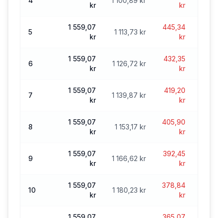
4
1 100,89 kr
kr
kr
1 559,07
445,34
37 0
5
1 113,73 kr
kr
kr
1 559,07
432,35
35 9
6
1 126,72 kr
kr
kr
1 559,07
419,20
34 7
7
1 139,87 kr
kr
kr
1 559,07
405,90
33 6
8
1 153,17 kr
kr
kr
1 559,07
392,45
32 4
9
1 166,62 kr
kr
kr
1 559,07
378,84
31 
10
1 180,23 kr
kr
kr
1 559,07
365,07
30 0