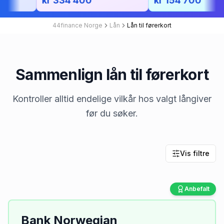
kr 334 400
kr 154 700
44finance Norge
Lån
Lån til førerkort
Sammenlign lån til førerkort
Kontroller alltid endelige vilkår hos valgt långiver
før du søker.
Vis filtre
Anbefalt
Bank Norwegian