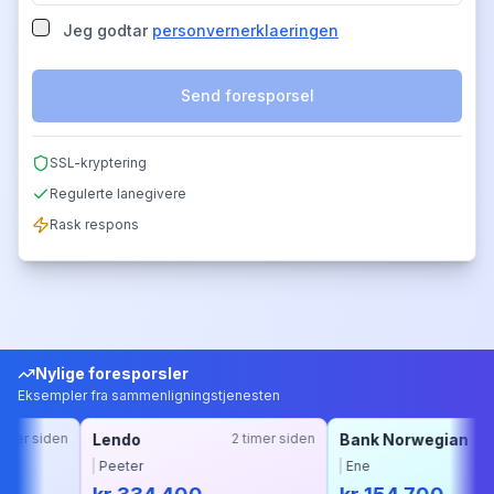
Jeg godtar
personvernerklaeringen
Send foresporsel
SSL-kryptering
Regulerte lanegivere
Rask respons
Nylige foresporsler
Eksempler fra sammenligningstjenesten
n
Lendo
2 timer siden
Bank Norwegian
3 timer side
Peeter
Ene