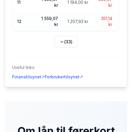
11
1 194,00 kr
kr
kr
1 559,07
351,14
28 8
12
1 207,93 kr
kr
kr
(
33
)
Useful links:
Finanstilsynet
↗
Forbrukertilsynet
↗
Om lån til førerkort