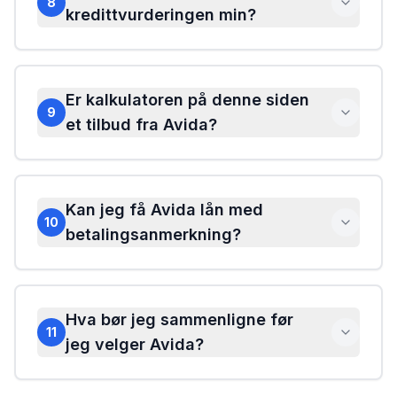
8
kredittvurderingen min?
Er kalkulatoren på denne siden
9
et tilbud fra Avida?
Kan jeg få Avida lån med
10
betalingsanmerkning?
Hva bør jeg sammenligne før
11
jeg velger Avida?