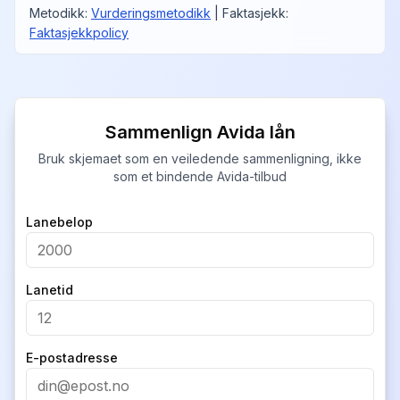
Metodikk
:
Vurderingsmetodikk
|
Faktasjekk
:
Faktasjekkpolicy
Sammenlign Avida lån
Bruk skjemaet som en veiledende sammenligning, ikke
som et bindende Avida-tilbud
Company
Lanebelop
Lanetid
E-postadresse