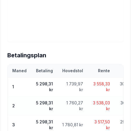
Betalingsplan
Maned
Betaling
Hovedstol
Rente
5 298,31
1 739,97
3 558,33
303 2
1
kr
kr
kr
5 298,31
1 760,27
3 538,03
301 
2
kr
kr
kr
5 298,31
3 517,50
299 
3
1 780,81 kr
kr
kr