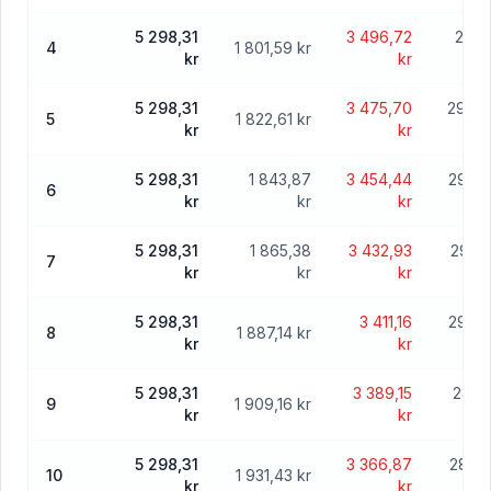
5 298,31
3 496,72
297 
4
1 801,59 kr
kr
kr
5 298,31
3 475,70
296 0
5
1 822,61 kr
kr
kr
5 298,31
1 843,87
3 454,44
294 2
6
kr
kr
kr
5 298,31
1 865,38
3 432,93
292 
7
kr
kr
kr
5 298,31
3 411,16
290 4
8
1 887,14 kr
kr
kr
5 298,31
3 389,15
288 
9
1 909,16 kr
kr
kr
5 298,31
3 366,87
286 6
10
1 931,43 kr
kr
kr