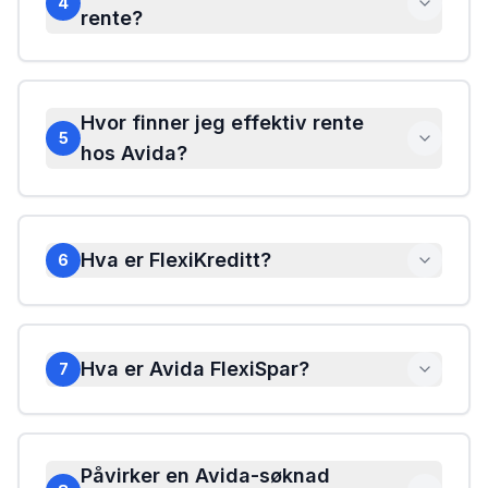
4
rente?
Hvor finner jeg effektiv rente
5
hos Avida?
Hva er FlexiKreditt?
6
Hva er Avida FlexiSpar?
7
Påvirker en Avida-søknad