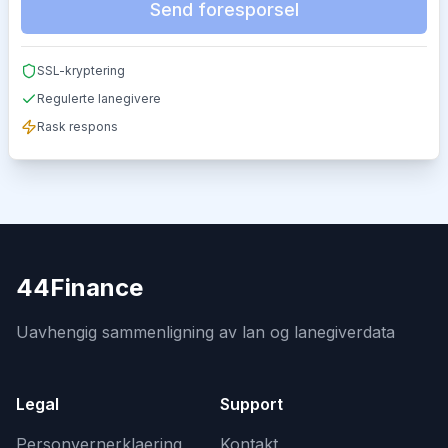
Send foresporsel
SSL-kryptering
Regulerte lanegivere
Rask respons
44Finance
Uavhengig sammenligning av lan og lanegiverdata
Legal
Support
Personvernerklaering
Kontakt