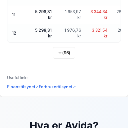
5 298,31
1 953,97
3 344,34
284 7
11
kr
kr
kr
5 298,31
1 976,76
3 321,54
282 
12
kr
kr
kr
(
96
)
Useful links:
Finanstilsynet
↗
Forbrukertilsynet
↗
Hva er Avida?