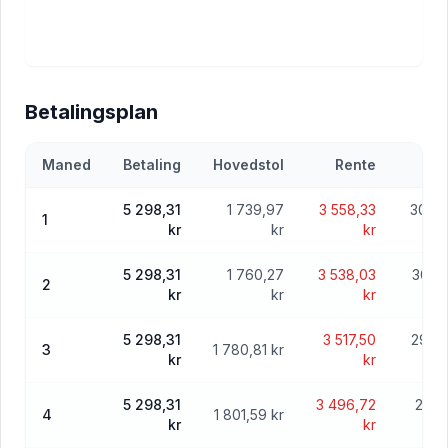
Betalingsplan
Maned
Betaling
Hovedstol
Rente
5 298,31
1 739,97
3 558,33
303 2
1
kr
kr
kr
5 298,31
1 760,27
3 538,03
301 
2
kr
kr
kr
5 298,31
3 517,50
299 
3
1 780,81 kr
kr
kr
5 298,31
3 496,72
297 
4
1 801,59 kr
kr
kr