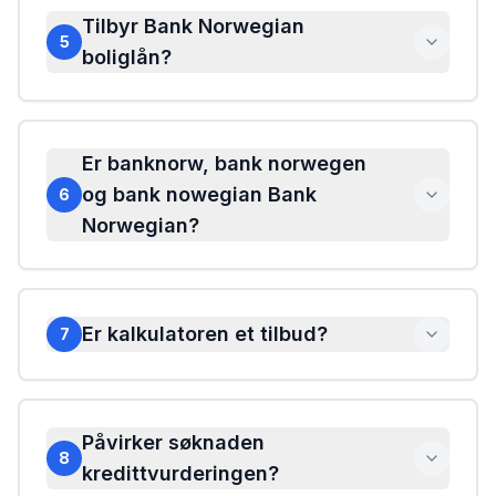
Tilbyr Bank Norwegian
5
boliglån?
Er banknorw, bank norwegen
og bank nowegian Bank
6
Norwegian?
Er kalkulatoren et tilbud?
7
Påvirker søknaden
8
kredittvurderingen?