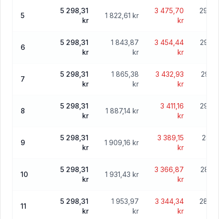
5 298,31
3 475,70
296 0
5
1 822,61 kr
kr
kr
5 298,31
1 843,87
3 454,44
294 2
6
kr
kr
kr
5 298,31
1 865,38
3 432,93
292 
7
kr
kr
kr
5 298,31
3 411,16
290 4
8
1 887,14 kr
kr
kr
5 298,31
3 389,15
288 
9
1 909,16 kr
kr
kr
5 298,31
3 366,87
286 6
10
1 931,43 kr
kr
kr
5 298,31
1 953,97
3 344,34
284 7
11
kr
kr
kr