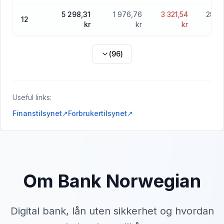
5 298,31
1 976,76
3 321,54
282 
12
kr
kr
kr
(
96
)
Useful links:
Finanstilsynet
↗
Forbrukertilsynet
↗
Om Bank Norwegian
Digital bank, lån uten sikkerhet og hvordan