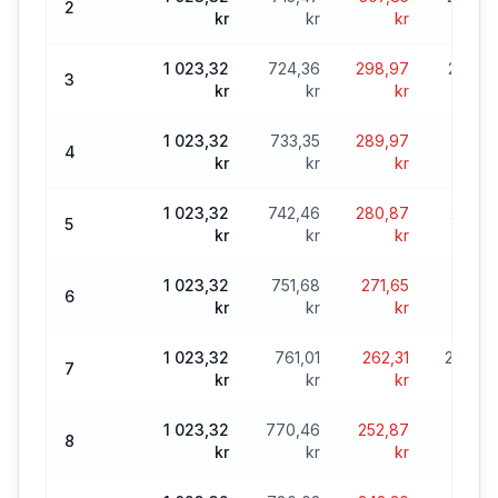
2
kr
kr
kr
1 023,32
724,36
298,97
23 353
3
kr
kr
kr
1 023,32
733,35
289,97
22 62
4
kr
kr
kr
1 023,32
742,46
280,87
21 877
5
kr
kr
kr
1 023,32
751,68
271,65
21 12
6
kr
kr
kr
1 023,32
761,01
262,31
20 364
7
kr
kr
kr
1 023,32
770,46
252,87
19 59
8
kr
kr
kr