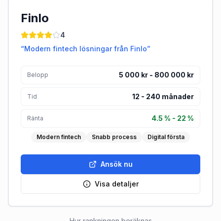
Finlo
4
“
Modern fintech lösningar från Finlo
”
5 000 kr - 800 000 kr
Belopp
12
-
240
månader
Tid
4.5 % - 22 %
Ränta
Modern fintech
Snabb process
Digital första
Ansök nu
Visa detaljer
Hur rankningen beräknas