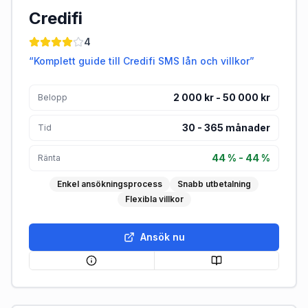
Credifi
4
“
Komplett guide till Credifi SMS lån och villkor
”
2 000 kr - 50 000 kr
Belopp
30
-
365
månader
Tid
44 % - 44 %
Ränta
Enkel ansökningsprocess
Snabb utbetalning
Flexibla villkor
Ansök nu