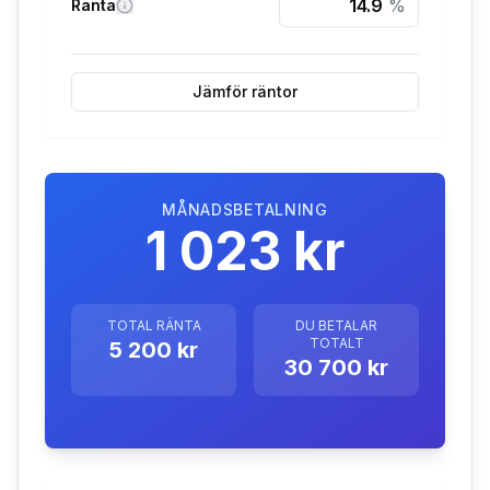
%
Ränta
Jämför räntor
MÅNADSBETALNING
1 023 kr
TOTAL RÄNTA
DU BETALAR
TOTALT
5 200 kr
30 700 kr