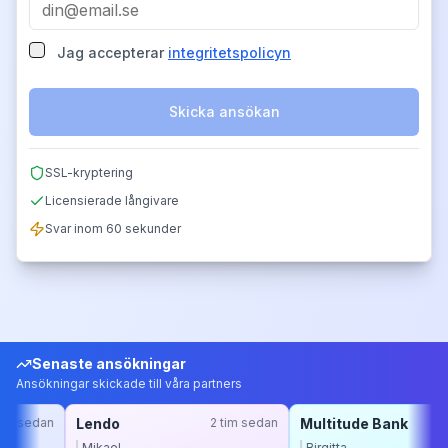
Jag accepterar
integritetspolicyn
Skicka ansökan
SSL-kryptering
Licensierade långivare
Svar inom 60 sekunder
Senaste ansökningar
Ansökningar skickade till våra partners
Lendo
2 tim sedan
Multitude Bank
3 tim sedan
Mikael
Birgitta