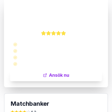
Multitude Bank
“
Väx dina besparingar med oss.
”
5
Konkurrenskraftiga Räntor
Flexibla Villkor
Insättningsgaranti
Inga Avgifter
Ansök nu
Matchbanker