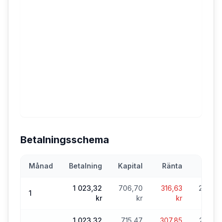
Betalningsschema
Månad
Betalning
Kapital
Ränta
Sa
1 023,32
706,70
316,63
24 793
1
kr
kr
kr
1 023,32
715,47
307,85
24 077