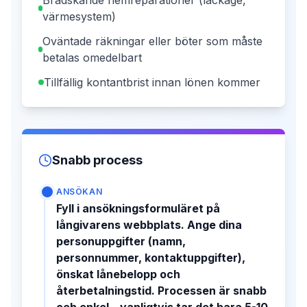
värmesystem)
Oväntade räkningar eller böter som måste
betalas omedelbart
Tillfällig kontantbrist innan lönen kommer
Snabb process
ANSÖKAN
Fyll i ansökningsformuläret på
långivarens webbplats. Ange dina
personuppgifter (namn,
personnummer, kontaktuppgifter),
önskat lånebelopp och
återbetalningstid. Processen är snabb
och enkel – vanligtvis tar det bara 5-10