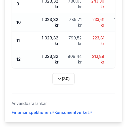
1 023,32
780,03
243,30
18 814
9
kr
kr
kr
1 023,32
789,71
233,61
18 024
10
kr
kr
kr
1 023,32
799,52
223,81
17 225
11
kr
kr
kr
1 023,32
809,44
213,88
16 41
12
kr
kr
kr
(
30
)
Användbara länkar:
Finansinspektionen
↗
Konsumentverket
↗