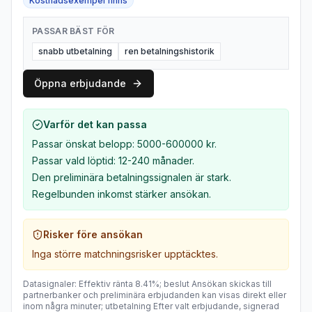
Kostnadsexempel finns
PASSAR BÄST FÖR
snabb utbetalning
ren betalningshistorik
Öppna erbjudande
Varför det kan passa
Passar önskat belopp: 5000-600000 kr.
Passar vald löptid: 12-240 månader.
Den preliminära betalningssignalen är stark.
Regelbunden inkomst stärker ansökan.
Risker före ansökan
Inga större matchningsrisker upptäcktes.
Datasignaler
:
Effektiv ränta
8.41%
;
beslut
Ansökan skickas till
partnerbanker och preliminära erbjudanden kan visas direkt eller
inom några minuter
;
utbetalning
Efter valt erbjudande, signerad