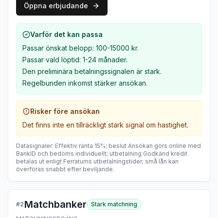
Öppna erbjudande
Varför det kan passa
Passar önskat belopp: 100-15000 kr.
Passar vald löptid: 1-24 månader.
Den preliminära betalningssignalen är stark.
Regelbunden inkomst stärker ansökan.
Risker före ansökan
Det finns inte en tillräckligt stark signal om hastighet.
Datasignaler
:
Effektiv ränta
15%
;
beslut
Ansökan görs online med
BankID och bedöms individuellt
;
utbetalning
Godkänd kredit
betalas ut enligt Ferratums utbetalningstider; små lån kan
överföras snabbt efter beviljande
.
Matchbanker
#
2
Stark matchning