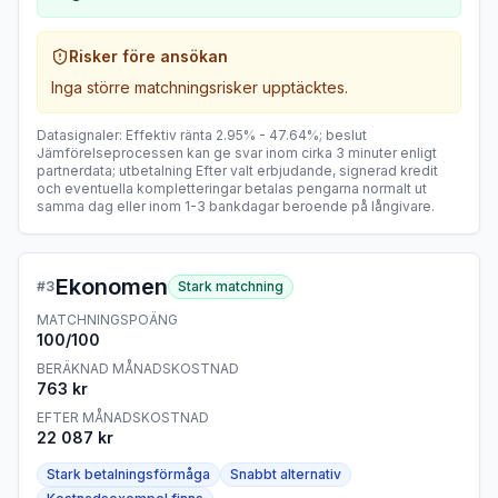
Risker före ansökan
Inga större matchningsrisker upptäcktes.
Datasignaler
:
Effektiv ränta
2.95% - 47.64%
;
beslut
Jämförelseprocessen kan ge svar inom cirka 3 minuter enligt
partnerdata
;
utbetalning
Efter valt erbjudande, signerad kredit
och eventuella kompletteringar betalas pengarna normalt ut
samma dag eller inom 1-3 bankdagar beroende på långivare
.
Ekonomen
#
3
Stark matchning
MATCHNINGSPOÄNG
100
/100
BERÄKNAD MÅNADSKOSTNAD
763 kr
EFTER MÅNADSKOSTNAD
22 087 kr
Stark betalningsförmåga
Snabbt alternativ