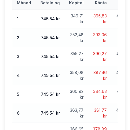
Månad
Betalning
Kapital
Ränta
Sa
349,71
395,83
49 650
1
745,54 kr
kr
kr
352,48
393,06
49 29
2
745,54 kr
kr
kr
355,27
390,27
48 942
3
745,54 kr
kr
kr
358,08
387,46
48 584
4
745,54 kr
kr
kr
360,92
384,63
48 223
5
745,54 kr
kr
kr
363,77
381,77
47 859
6
745,54 kr
kr
kr
366,65
378,89
47 49