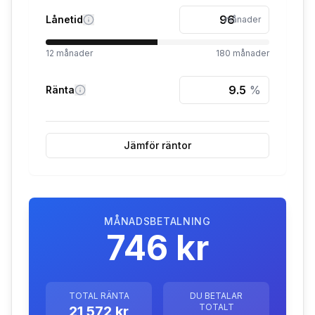
Lånetid
månader
12
månader
180
månader
%
Ränta
Jämför räntor
MÅNADSBETALNING
746 kr
TOTAL RÄNTA
DU BETALAR
TOTALT
21 572 kr