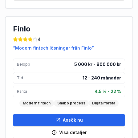
Finlo
4
“
Modern fintech lösningar från Finlo
”
5 000 kr - 800 000 kr
Belopp
12
-
240
månader
Tid
4.5 % - 22 %
Ränta
Modern fintech
Snabb process
Digital första
Ansök nu
Visa detaljer