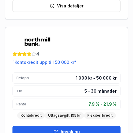
Visa detaljer
Northmill Bank Kontokredit
4
“
Kontokredit upp till 50 000 kr
”
1 000 kr - 50 000 kr
Belopp
5
-
30
månader
Tid
7.9 % - 21.9 %
Ränta
Kontokredit
Uttagsavgift 195 kr
Flexibel kredit
Ansök nu