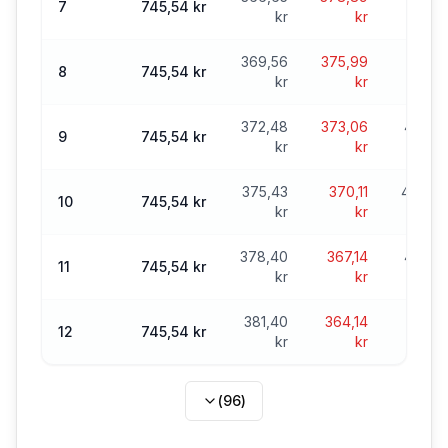
7
745,54 kr
kr
kr
369,56
375,99
47 12
8
745,54 kr
kr
kr
372,48
373,06
46 751
9
745,54 kr
kr
kr
375,43
370,11
46 375
10
745,54 kr
kr
kr
378,40
367,14
45 997
11
745,54 kr
kr
kr
381,40
364,14
45 61
12
745,54 kr
kr
kr
(
96
)