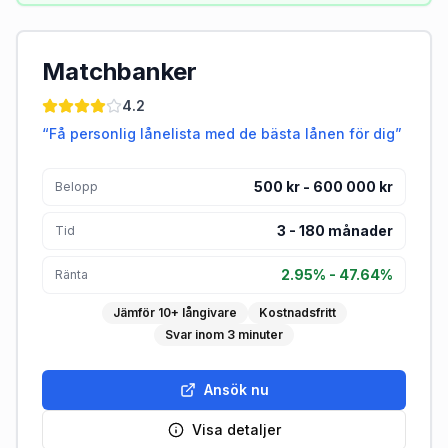
Matchbanker
4.2
“
Få personlig lånelista med de bästa lånen för dig
”
500 kr - 600 000 kr
Belopp
3
-
180
månader
Tid
2.95% - 47.64%
Ränta
Jämför 10+ långivare
Kostnadsfritt
Svar inom 3 minuter
Ansök nu
Visa detaljer