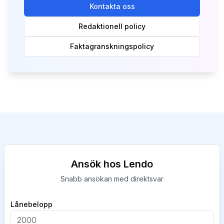
Kontakta oss
Redaktionell policy
Faktagranskningspolicy
Ansök hos Lendo
Snabb ansökan med direktsvar
Company
Lånebelopp