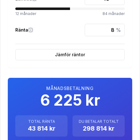
12
månader
84
månader
%
Ränta
Jämför räntor
MÅNADSBETALNING
6 225 kr
TOTAL RÄNTA
DU BETALAR TOTALT
43 814 kr
298 814 kr