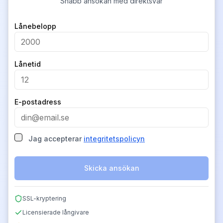
Snabb ansökan med direktsvar
Company
Lånebelopp
Lånetid
E-postadress
Jag accepterar
integritetspolicyn
Skicka ansökan
SSL-kryptering
Licensierade långivare