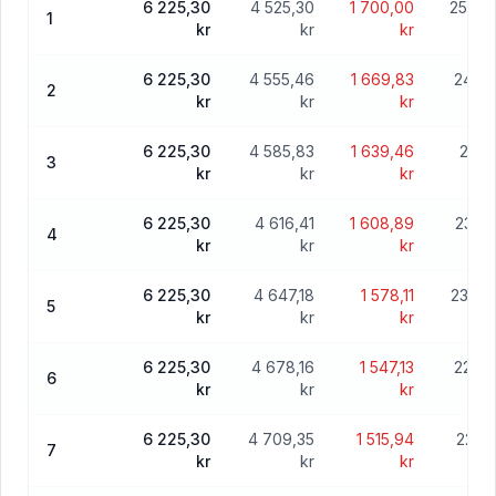
6 225,30
4 525,30
1 700,00
250 4
1
kr
kr
kr
6 225,30
4 555,46
1 669,83
245 9
2
kr
kr
kr
6 225,30
4 585,83
1 639,46
241 
3
kr
kr
kr
6 225,30
4 616,41
1 608,89
236 7
4
kr
kr
kr
6 225,30
4 647,18
1 578,11
232 0
5
kr
kr
kr
6 225,30
4 678,16
1 547,13
227 3
6
kr
kr
kr
6 225,30
4 709,35
1 515,94
222 6
7
kr
kr
kr