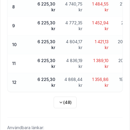
6 225,30
4 740,75
1 484,55
217 9
8
kr
kr
kr
6 225,30
4 772,35
1 452,94
213 
9
kr
kr
kr
6 225,30
4 804,17
1 421,13
208 3
10
kr
kr
kr
6 225,30
4 836,19
1 389,10
203 5
11
kr
kr
kr
6 225,30
4 868,44
1 356,86
198 6
12
kr
kr
kr
(
48
)
Användbara länkar: