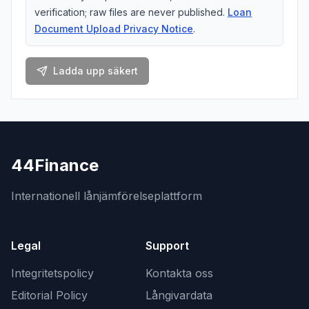
verification; raw files are never published.
Loan
Document Upload Privacy Notice
.
Ladda upp säkert
44Finance
Internationell lånjämförelseplattform
Legal
Support
Integritetspolicy
Kontakta oss
Editorial Policy
Långivardata