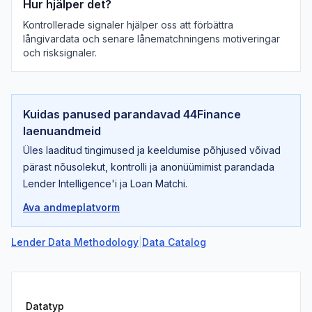
Hur hjälper det?
Kontrollerade signaler hjälper oss att förbättra
långivardata och senare lånematchningens motiveringar
och risksignaler.
Kuidas panused parandavad 44Finance
laenuandmeid
Üles laaditud tingimused ja keeldumise põhjused võivad
pärast nõusolekut, kontrolli ja anonüümimist parandada
Lender Intelligence'i ja Loan Matchi.
Ava andmeplatvorm
Lender Data Methodology
|
Data Catalog
Datatyp