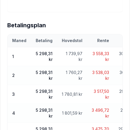
Betalingsplan
Maned
Betaling
Hovedstol
Rente
5 298,31
1 739,97
3 558,33
303 2
1
kr
kr
kr
5 298,31
1 760,27
3 538,03
301 
2
kr
kr
kr
5 298,31
3 517,50
299 
3
1 780,81 kr
kr
kr
5 298,31
3 496,72
297 
4
1 801,59 kr
kr
kr
5 298,31
3 475,70
296 0