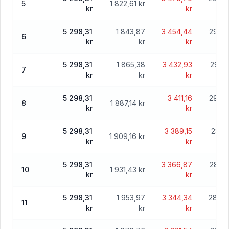
5
1 822,61 kr
kr
kr
5 298,31
1 843,87
3 454,44
294 2
6
kr
kr
kr
5 298,31
1 865,38
3 432,93
292 
7
kr
kr
kr
5 298,31
3 411,16
290 4
8
1 887,14 kr
kr
kr
5 298,31
3 389,15
288 
9
1 909,16 kr
kr
kr
5 298,31
3 366,87
286 6
10
1 931,43 kr
kr
kr
5 298,31
1 953,97
3 344,34
284 7
11
kr
kr
kr