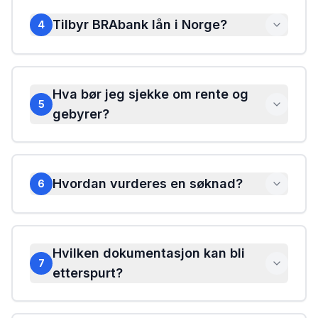
Tilbyr BRAbank lån i Norge?
4
Hva bør jeg sjekke om rente og
5
gebyrer?
Hvordan vurderes en søknad?
6
Hvilken dokumentasjon kan bli
7
etterspurt?