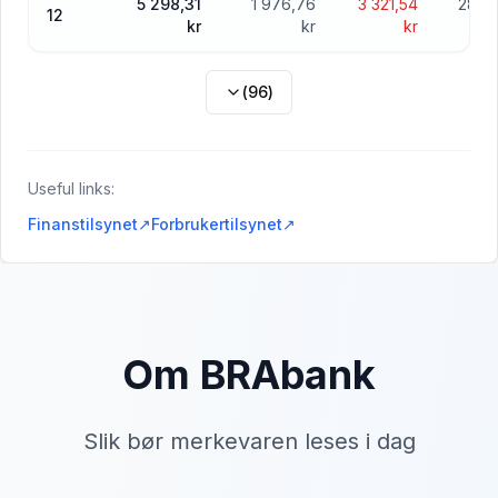
5 298,31
1 976,76
3 321,54
282 
12
kr
kr
kr
(
96
)
Useful links:
Finanstilsynet
↗
Forbrukertilsynet
↗
Om BRAbank
Slik bør merkevaren leses i dag