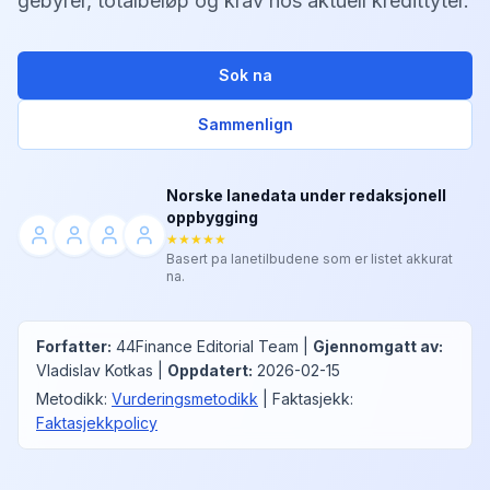
gebyrer, totalbeløp og krav hos aktuell kredittyter.
Sok na
Sammenlign
Norske lanedata under redaksjonell
oppbygging
★★★★★
Basert pa lanetilbudene som er listet akkurat
na.
Forfatter
:
44Finance Editorial Team
|
Gjennomgatt av
:
Vladislav Kotkas
|
Oppdatert
:
2026-02-15
Metodikk
:
Vurderingsmetodikk
|
Faktasjekk
:
Faktasjekkpolicy