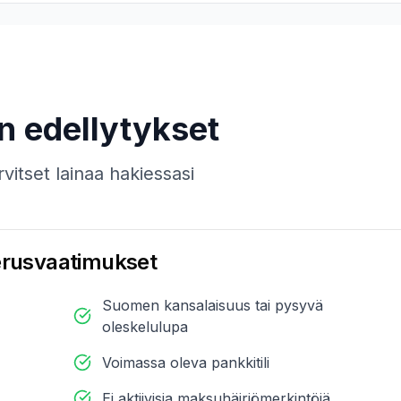
n edellytykset
rvitset lainaa hakiessasi
rusvaatimukset
Suomen kansalaisuus tai pysyvä
oleskelulupa
Voimassa oleva pankkitili
Ei aktiivisia maksuhäiriömerkintöjä