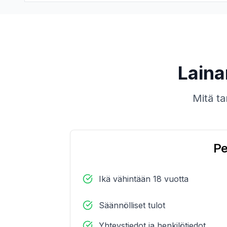
Laina
Mitä ta
Pe
Ikä vähintään 18 vuotta
Säännölliset tulot
Yhteystiedot ja henkilötiedot