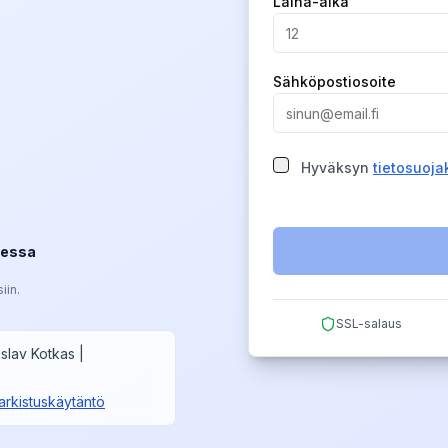
Laina-aika
Sähköpostiosoite
Hyväksyn
tietosuoj
messa
iin.
SSL-salaus
islav Kotkas
|
arkistuskäytäntö