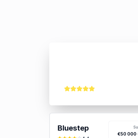
Nordnet
“
Maksimoi mahdollisuutesi onn
5
Bluestep
S
€50 000 