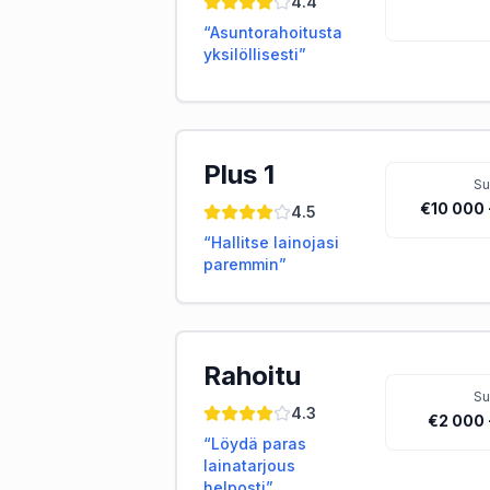
4.4
“
Asuntorahoitusta
yksilöllisesti
”
Plus 1
S
€10 000 
4.5
“
Hallitse lainojasi
paremmin
”
Rahoitu
S
4.3
€2 000 
“
Löydä paras
lainatarjous
helposti
”