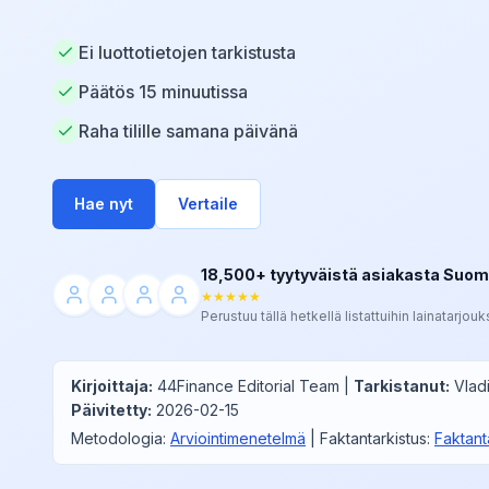
Ei luottotietojen tarkistusta
Päätös 15 minuutissa
Raha tilille samana päivänä
Hae nyt
Vertaile
18,500+ tyytyväistä asiakasta Suo
★★★★★
Perustuu tällä hetkellä listattuihin lainatarjouks
Kirjoittaja
:
44Finance Editorial Team
|
Tarkistanut
:
Vlad
Päivitetty
:
2026-02-15
Metodologia
:
Arviointimenetelmä
|
Faktantarkistus
:
Faktant