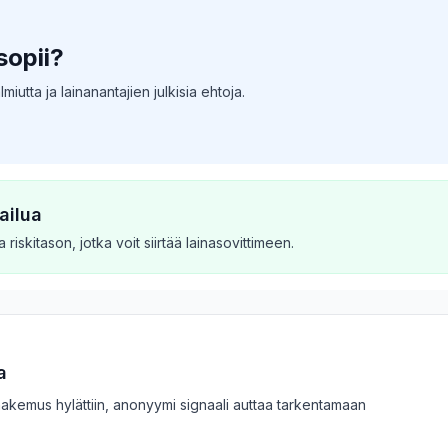
sopii?
utta ja lainanantajien julkisia ehtoja.
ailua
riskitason, jotka voit siirtää lainasovittimeen.
a
tai hakemus hylättiin, anonyymi signaali auttaa tarkentamaan