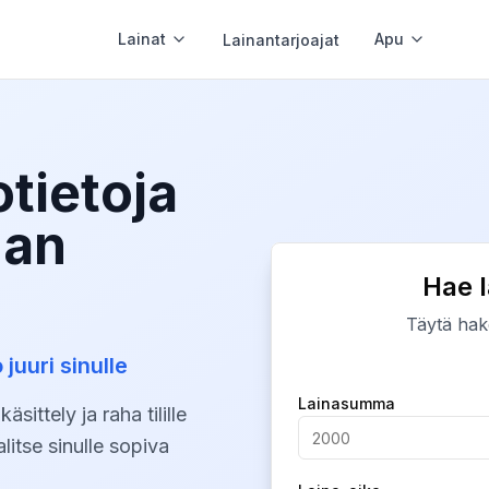
Lainat
Apu
Lainantarjoajat
oustoluotto
Pieni laina
ottolimiitti ja joustavat nostot
Pienet summ
otietoja
man
Hae l
Täytä hak
lman vakuuksia
 juuri sinulle
man vakuutta
Company
Lainasumma
sittely ja raha tilille
litse sinulle sopiva