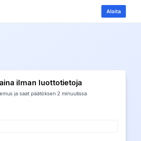
Aloita
at 3000€ asti
aina ilman luottotietoja
emus ja saat päätöksen 2 minuutissa