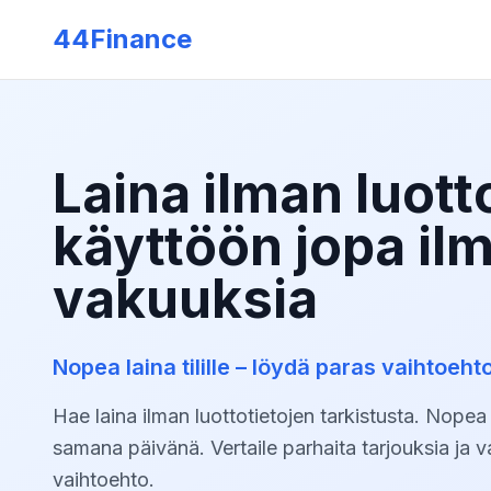
Skip to main content
44Finance
Pikavippi
Laskurit
J
Rahaa 15 minuutissa
Kaikki laskurit
Lu
Laina ilman luott
→
18v
→
Lainalaskuri
→
24h
→
Maksuvaralaskuri
käyttöön jopa il
→
Luottotiedottomalle
→
Asuntolainanlaskuri
vakuuksia
→
Maksuhäiriöiselle
→
Velkalaskuri
→
Lainojen yhdistäminen
→
Ylimääräinen lyhennys
Ilman luottotietoja
I
Nopea laina tilille – löydä paras vaihtoehto
Vähimmäisasiakirjat
Il
Hae laina ilman luottotietojen tarkistusta. Nopea kä
samana päivänä. Vertaile parhaita tarjouksia ja va
vaihtoehto.