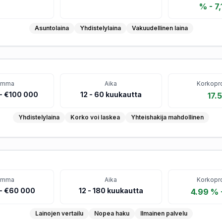
% - 7
Asuntolaina
Yhdistelylaina
Vakuudellinen laina
umma
Aika
Korkopro
- €100 000
12
-
60
kuukautta
17.
Yhdistelylaina
Korko voi laskea
Yhteishakija mahdollinen
umma
Aika
Korkopro
- €60 000
12
-
180
kuukautta
4.99 % 
Lainojen vertailu
Nopea haku
Ilmainen palvelu