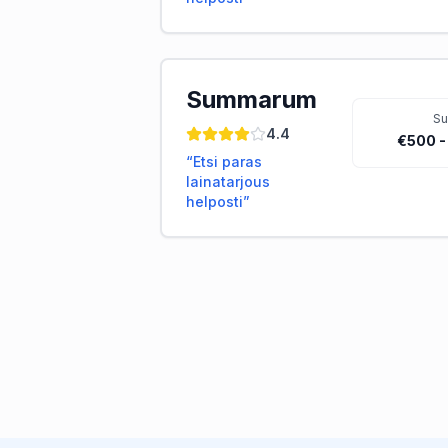
Summarum
S
4.4
€500 -
“
Etsi paras
lainatarjous
helposti
”