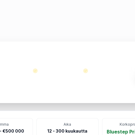
istua.
”
Sijoituslaina
Liity tyytyväisimpien
sijoittajien joukkoon
umma
Aika
Korkopro
- €500 000
12
-
300
kuukautta
Bluestep Pr