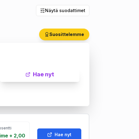
Näytä suodattimet
Suosittelemme
Hae nyt
sentti
Hae nyt
ime + 2,00