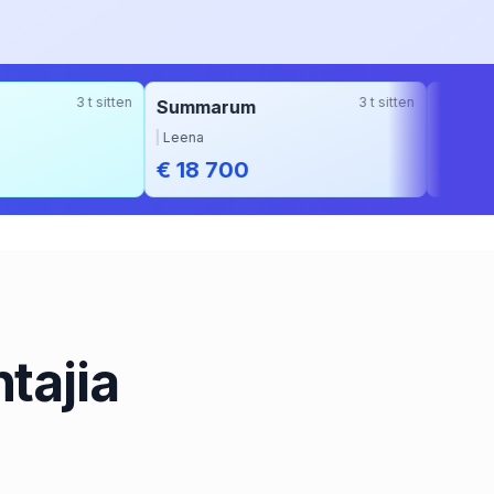
3 t sitten
3 t sitten
Summarum
Vippi
Leena
Päivi
€ 18 700
€ 590
ntajia