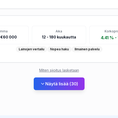
umma
Aika
Korkopro
 €60 000
12
-
180
kuukautta
4.41 % -
Lainojen vertailu
Nopea haku
Ilmainen palvelu
Miten sijoitus lasketaan
Näytä lisää
(
30
)