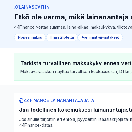
LAINASOVITIN
Etkö ole varma, mikä lainanantaja 
44Finance vertaa summaa, laina-aikaa, maksukykyä, tiliotevalmi
Nopea maksu
Ilman tiliotetta
Aiemmat viivästykset
Tarkista turvallinen maksukyky ennen vert
Maksuvaralaskuri näyttää turvallisen kuukausierän, DTI:n ja 
44FINANCE LAINANANTAJADATA
Jaa todellinen kokemuksesi lainanantajast
Jos sinulle tarjottiin eri ehtoja, pyydettiin lisäasiakirjoja 
44Finance-dataa.