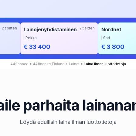
2 t sitten
Lainojenyhdistaminen
Nordnet
Pekka
Sari
€ 33 400
€ 3 800
44finance
44finance Finland
Lainat
Laina ilman luottotietoja
ile parhaita lainana
Löydä edullisin laina ilman luottotietoja