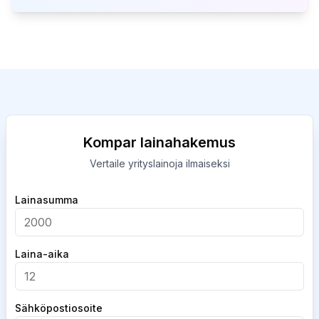
Kompar lainahakemus
Vertaile yrityslainoja ilmaiseksi
Company
Lainasumma
Laina-aika
Sähköpostiosoite