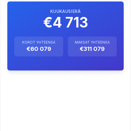
KUUKAUSIERÄ
€4 713
KOROT YHTEENSÄ
MAKSAT YHTEENSÄ
€60 079
€311 079