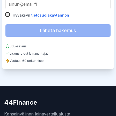
Hyväksyn
tietosuojakäytännön
Lähetä hakemus
SSL-salaus
Lisensioidut lainanantajat
Vastaus 60 sekunnissa
44Finance
Kansainvälinen lainavertailualusta