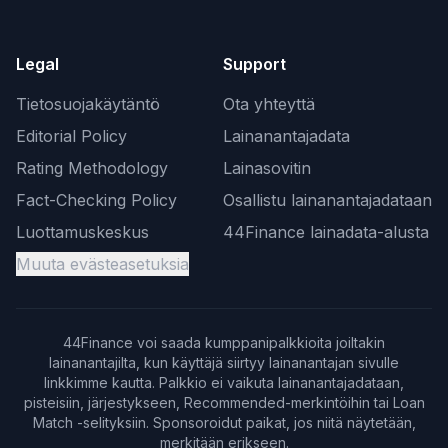
Legal
Support
Tietosuojakäytäntö
Ota yhteyttä
Editorial Policy
Lainanantajadata
Rating Methodology
Lainasovitin
Fact-Checking Policy
Osallistu lainanantajadataan
Luottamuskeskus
44Finance lainadata-alusta
Muuta evästeasetuksia
44Finance voi saada kumppanipalkkioita joiltakin
lainanantajilta, kun käyttäjä siirtyy lainanantajan sivulle
linkkimme kautta. Palkkio ei vaikuta lainanantajadataan,
pisteisiin, järjestykseen, Recommended-merkintöihin tai Loan
Match -selityksiin. Sponsoroidut paikat, jos niitä näytetään,
merkitään erikseen.