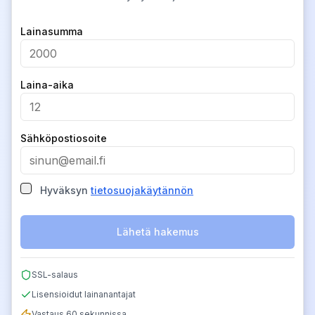
Company
Lainasumma
Laina-aika
Sähköpostiosoite
Hyväksyn
tietosuojakäytännön
Lähetä hakemus
SSL-salaus
Lisensioidut lainanantajat
Vastaus 60 sekunnissa