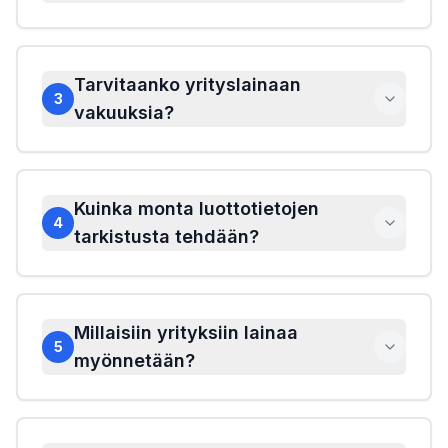
Tarvitaanko yrityslainaan
3
vakuuksia?
Kuinka monta luottotietojen
4
tarkistusta tehdään?
Millaisiin yrityksiin lainaa
5
myönnetään?