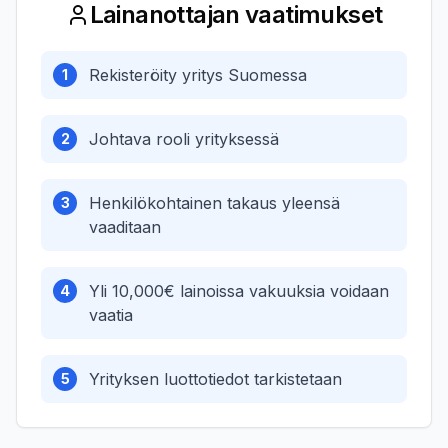
Lainanottajan vaatimukset
Rekisteröity yritys Suomessa
1
Johtava rooli yrityksessä
2
Henkilökohtainen takaus yleensä
3
vaaditaan
Yli 10,000€ lainoissa vakuuksia voidaan
4
vaatia
Yrityksen luottotiedot tarkistetaan
5