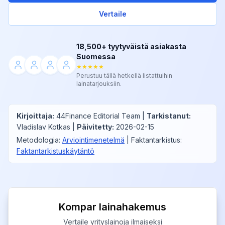
Vertaile
18,500+ tyytyväistä asiakasta
Suomessa
★★★★★
Perustuu tällä hetkellä listattuihin
lainatarjouksiin.
Kirjoittaja
:
44Finance Editorial Team
|
Tarkistanut
:
Vladislav Kotkas
|
Päivitetty
:
2026-02-15
Metodologia
:
Arviointimenetelmä
|
Faktantarkistus
:
Faktantarkistuskäytäntö
Kompar lainahakemus
Vertaile yrityslainoja ilmaiseksi