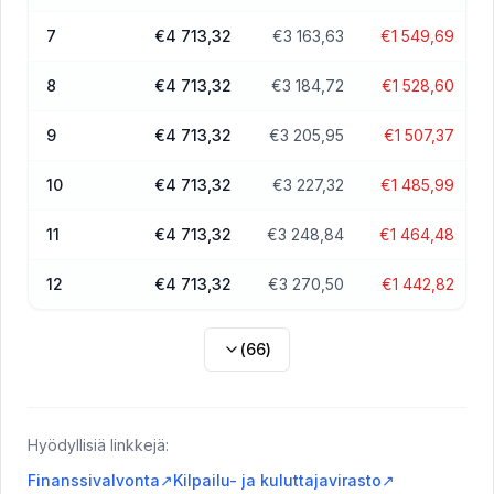
7
€4 713,32
€3 163,63
€1 549,69
8
€4 713,32
€3 184,72
€1 528,60
9
€4 713,32
€3 205,95
€1 507,37
10
€4 713,32
€3 227,32
€1 485,99
11
€4 713,32
€3 248,84
€1 464,48
12
€4 713,32
€3 270,50
€1 442,82
(
66
)
Hyödyllisiä linkkejä:
Finanssivalvonta
↗
Kilpailu- ja kuluttajavirasto
↗