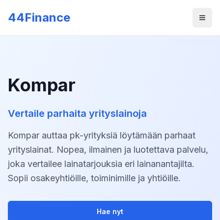
Skip to main content
44Finance
Men
Kompar
Vertaile parhaita yrityslainoja
Kompar auttaa pk-yrityksiä löytämään parhaat
yrityslainat. Nopea, ilmainen ja luotettava palvelu,
joka vertailee lainatarjouksia eri lainanantajilta.
Sopii osakeyhtiöille, toiminimille ja yhtiöille.
Hae nyt