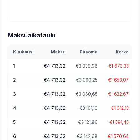
Maksuaikataulu
Kuukausi
Maksu
Pääoma
Korko
1
€4 713,32
€3 039,98
€1 673,33
2
€4 713,32
€3 060,25
€1 653,07
3
€4 713,32
€3 080,65
€1 632,67
4
€4 713,32
€3 101,19
€1 612,13
5
€4 713,32
€3 121,86
€1 591,45
6
€4 713,32
€3 142,68
€1 570,64