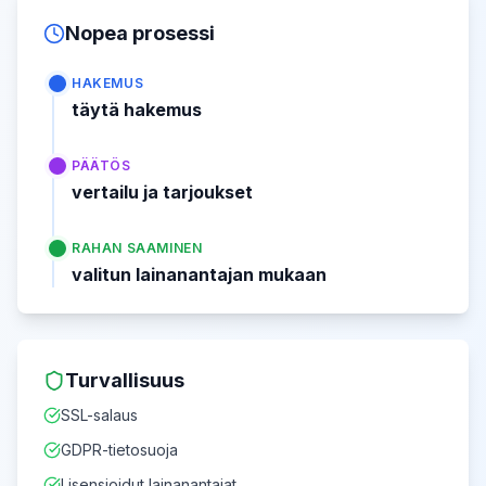
Nopea prosessi
HAKEMUS
täytä hakemus
PÄÄTÖS
vertailu ja tarjoukset
RAHAN SAAMINEN
valitun lainanantajan mukaan
Turvallisuus
SSL-salaus
GDPR-tietosuoja
Lisensioidut lainanantajat