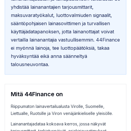
yhdistää lainanantajien tarjousmittarit,
maksuvaratyökalut, luottovalmiuden signaalit,
sääntöpohjaisen lainasovittimen ja turvallisen
käyttäjädatapanoksen, jotta lainanottajat voivat
vertailla lainanantajia vastuullisemmin. 44Finance
ei myönnä lainoja, tee luottopäätöksiä, takaa
hyväksyntää eikä anna säänneltyä
talousneuvontaa.
Mitä 44Finance on
Riippumaton lainavertailualusta Virolle, Suomelle,
Liettualle, Ruotsille ja Viron venäjänkieliselle yleisölle.
Lainanantajadataa kokoava kerros, jossa näkyvät
tarjousmittarit, tarkistuspäivät, asiakirjavaatimukset,