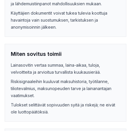
ja lähdemuistiinpanot mahdollisuuksien mukaan.
Käyttäjien dokumentit voivat tukea tulevia koottuja
havaintoja vain suostumuksen, tarkistuksen ja
anonymisoinnin jälkeen.
Miten sovitus toimii
Lainasovitin vertaa summaa, laina-aikaa, tuloja,
velvoitteita ja arvioitua turvallista kuukausierää.
Riskisignaaleihin kuuluvat maksuhistoria, työtilanne,
tiliotevalmius, maksunopeuden tarve ja lainanantajan
vaatimukset.
Tulokset selittävät sopivuuden syitä ja riskejä; ne eivät
ole luottopäätöksiä.