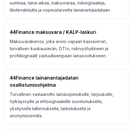
summaa, laina-aikaa, maksuvaraa, riskisignaaleja,
tiliotevalmiutta ja nopeustarvetta lainanantajadataan.
44Finance maksuvara / KALP-laskuri
Maksuvarakerros, joka arvioi vapaan kassavirran,
turvallisen kuukausierän, DTI:n, riskivyöhykkeen ja
profiilisignaalit vastuullisempaan lainasovitukseen.
44Finance lainanantajadatan
osallistumisohjelma
Turvallinen vastaanotto lainasopimuksille, tarjouksille,
hylkäyssyille ja ehtosignaaleille suostumuksella,
yksityisellä tallennuksella, tarkistuksella ja
anonymisoinnilla.