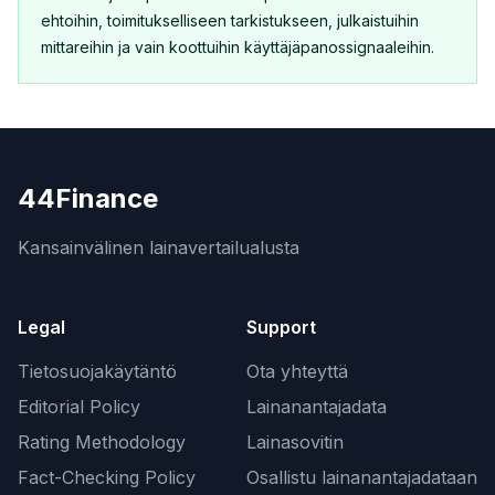
ehtoihin, toimitukselliseen tarkistukseen, julkaistuihin
mittareihin ja vain koottuihin käyttäjäpanossignaaleihin.
44Finance
Kansainvälinen lainavertailualusta
Legal
Support
Tietosuojakäytäntö
Ota yhteyttä
Editorial Policy
Lainanantajadata
Rating Methodology
Lainasovitin
Fact-Checking Policy
Osallistu lainanantajadataan