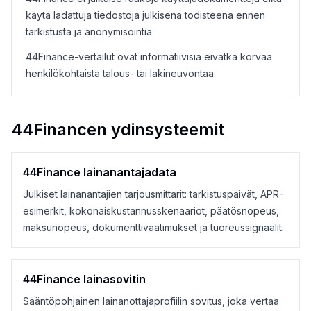
käytä ladattuja tiedostoja julkisena todisteena ennen
tarkistusta ja anonymisointia.
44Finance-vertailut ovat informatiivisia eivätkä korvaa
henkilökohtaista talous- tai lakineuvontaa.
44Financen ydinsysteemit
44Finance lainanantajadata
Julkiset lainanantajien tarjousmittarit: tarkistuspäivät, APR-
esimerkit, kokonaiskustannusskenaariot, päätösnopeus,
maksunopeus, dokumenttivaatimukset ja tuoreussignaalit.
44Finance lainasovitin
Sääntöpohjainen lainanottajaprofiilin sovitus, joka vertaa