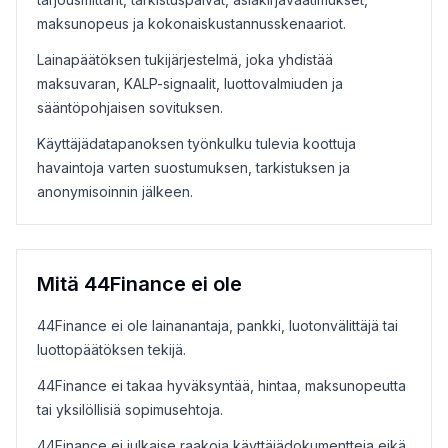
maksunopeus ja kokonaiskustannusskenaariot.
Lainapäätöksen tukijärjestelmä, joka yhdistää
maksuvaran, KALP-signaalit, luottovalmiuden ja
sääntöpohjaisen sovituksen.
Käyttäjädatapanoksen työnkulku tulevia koottuja
havaintoja varten suostumuksen, tarkistuksen ja
anonymisoinnin jälkeen.
Mitä 44Finance ei ole
44Finance ei ole lainanantaja, pankki, luotonvälittäjä tai
luottopäätöksen tekijä.
44Finance ei takaa hyväksyntää, hintaa, maksunopeutta
tai yksilöllisiä sopimusehtoja.
44Finance ei julkaise raakoja käyttäjädokumentteja eikä