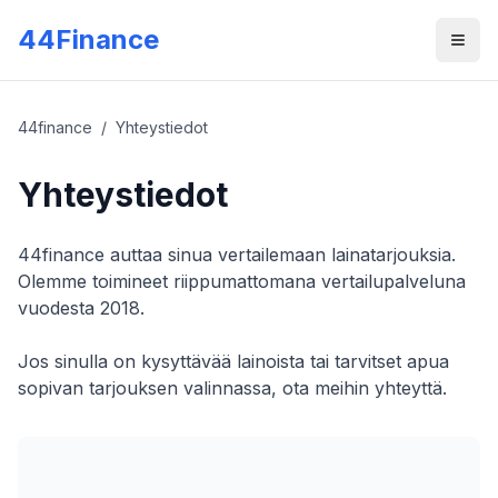
Skip to main content
44Finance
Men
44finance
/
Yhteystiedot
Yhteystiedot
44finance auttaa sinua vertailemaan lainatarjouksia.
Olemme toimineet riippumattomana vertailupalveluna
vuodesta 2018.
Jos sinulla on kysyttävää lainoista tai tarvitset apua
sopivan tarjouksen valinnassa, ota meihin yhteyttä.