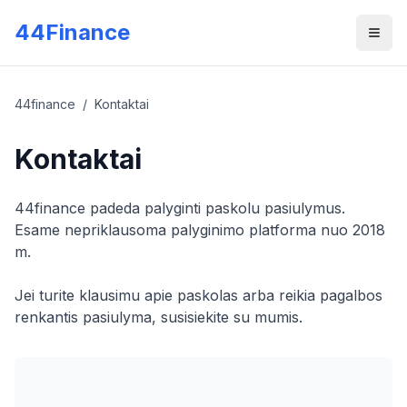
Skip to main content
44Finance
Men
44finance
/
Kontaktai
Kontaktai
44finance padeda palyginti paskolu pasiulymus.
Esame nepriklausoma palyginimo platforma nuo 2018
m.
Jei turite klausimu apie paskolas arba reikia pagalbos
renkantis pasiulyma, susisiekite su mumis.