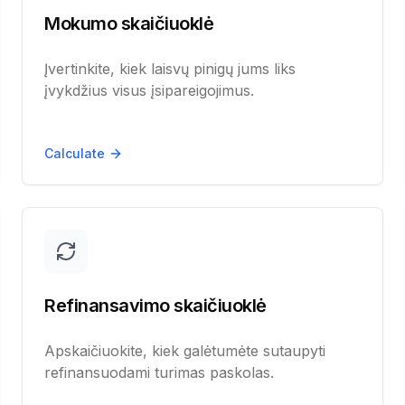
sto paskolos
Remonto pas
Mokumo skaičiuoklė
 užstato
Be palūka
Įvertinkite, kiek laisvų pinigų jums liks
 užstato
0% palūkano
įvykdžius visus įsipareigojimus.
 kredito patikrinimo
Turintiems
Calculate
 patikrinimo
Su skolom
žiausiomis palūkanomis
Palyginima
žos palūkanos
Palyginti visa
Refinansavimo skaičiuoklė
Apskaičiuokite, kiek galėtumėte sutaupyti
refinansuodami turimas paskolas.