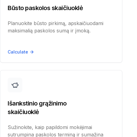
kolos
Būsto paskolos skaičiuoklė
nų
Planuokite būsto pirkimą, apskaičiuodami
s
maksimalią paskolos sumą ir įmoką.
 skolų
Calculate
s
s
Išankstinio grąžinimo
skaičiuoklė
Sužinokite, kaip papildomi mokėjimai
sutrumpina paskolos terminą ir sumažina