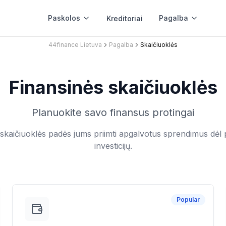
Paskolos
Pagalba
Kreditoriai
44finance Lietuva
Pagalba
Skaičiuoklės
r 5 min
Internetu
ragrei pinigai
100% interne
Finansinės skaičiuoklės
Planuokite savo finansus protingai
klė
lė
ičiuoklės padės jums priimti apgalvotus sprendimus dėl p
investicijų.
umpieji kreditai
Vartojimo 
umpalaikiai
Vartojimo kre
Popular
stui
Būsto remo