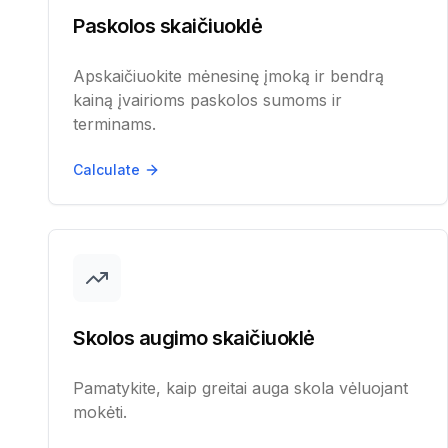
Verslo paskolos
Bū
Paskolos skaičiuoklė
Automobiliui
Be
Apskaičiuokite mėnesinę įmoką ir bendrą
Auto finansavimas
Be
kainą įvairioms paskolos sumoms ir
terminams.
Be pradinio įnašo
Be
Calculate
Be pradžių
Be
Dirbantiems užsienyje
Ma
Užsienio pajamos
Ma
Refinansavimas
Skolos augimo skaičiuoklė
Refinansavimas
Pamatykite, kaip greitai auga skola vėluojant
mokėti.