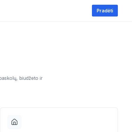
Pradėti
tu
askolų, biudžeto ir
paskola
ditai
ntui