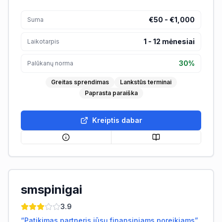
€50 - €1,000
Suma
1
-
12
mėnesiai
Laikotarpis
30%
Palūkanų norma
Greitas sprendimas
Lankstūs terminai
Paprasta paraiška
Kreiptis dabar
smspinigai
3.9
“
Patikimas partneris jūsų finansiniams poreikiams
”