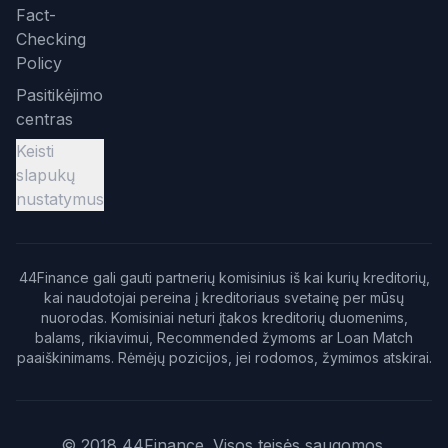
Fact-
Checking
Policy
Pasitikėjimo
centras
Keisti
slapukų
nustatymus
44Finance gali gauti partnerių komisinius iš kai kurių kreditorių,
kai naudotojai pereina į kreditoriaus svetainę per mūsų
nuorodas. Komisiniai neturi įtakos kreditorių duomenims,
balams, rikiavimui, Recommended žymoms ar Loan Match
paaiškinimams. Rėmėjų pozicijos, jei rodomos, žymimos atskirai.
© 2018 44Finance. Visos teisės saugomos.