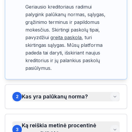
Geriausio kreditoriaus radimui
palygink palūkanų normas, sąlygas,
grąžinimo terminus ir papildomus
mokesčius. Skirtingi paskolų tipai,
pavyzdžiui
greita paskola
, turi
skirtingas sąlygas. Mūsų platforma
padeda tai daryti, išskiriant naujus
kreditorius ir jų palankius paskolų
pasiūlymus.
Kas yra palūkanų norma?
2
Ką reiškia metinė procentinė
3