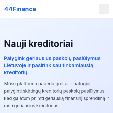
Skip to main content
44Finance
Men
Nauji kreditoriai
Palygink geriausius paskolų pasiūlymus
Lietuvoje ir pasirink sau tinkamiausią
kreditorių.
Mūsų platforma padeda greitai ir patogiai
palyginti skirtingų kreditorių paskolų pasiūlymus,
kad galėtum priimti geriausią finansinį sprendimą ir
rasti geriausius kreditorius.