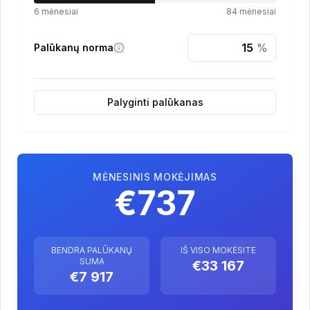
6
mėnesiai
84
mėnesiai
%
Palūkanų norma
Palyginti palūkanas
MĖNESINIS MOKĖJIMAS
€737
BENDRA PALŪKANŲ
IŠ VISO MOKĖSITE
SUMA
€33 167
€7 917