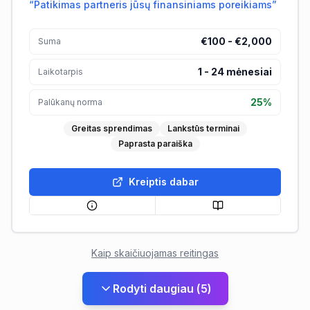
“
Patikimas partneris jūsų finansiniams poreikiams
”
€100 - €2,000
Suma
1
-
24
mėnesiai
Laikotarpis
25%
Palūkanų norma
Greitas sprendimas
Lankstūs terminai
Paprasta paraiška
Kreiptis dabar
Kaip skaičiuojamas reitingas
Rodyti daugiau
(
5
)