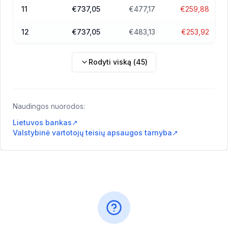
11
€737,05
€477,17
€259,88
12
€737,05
€483,13
€253,92
Rodyti viską
(
45
)
Naudingos nuorodos:
Lietuvos bankas
↗
Valstybinė vartotojų teisių apsaugos tarnyba
↗