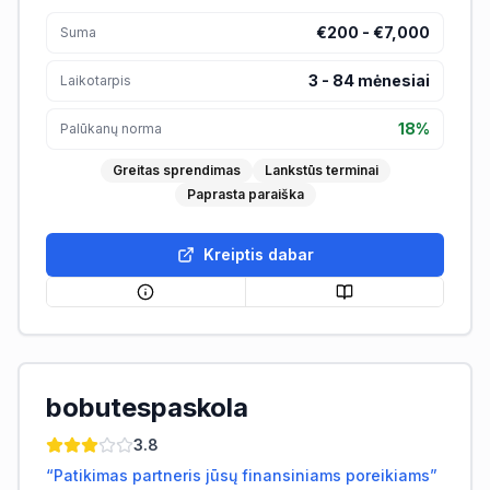
€200 - €7,000
Suma
3
-
84
mėnesiai
Laikotarpis
18%
Palūkanų norma
Greitas sprendimas
Lankstūs terminai
Paprasta paraiška
Kreiptis dabar
bobutespaskola
3.8
“
Patikimas partneris jūsų finansiniams poreikiams
”