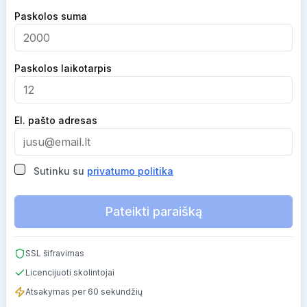
Company
Paskolos suma
Paskolos laikotarpis
El. pašto adresas
Sutinku su
privatumo politika
Pateikti paraišką
SSL šifravimas
Licencijuoti skolintojai
Atsakymas per 60 sekundžių