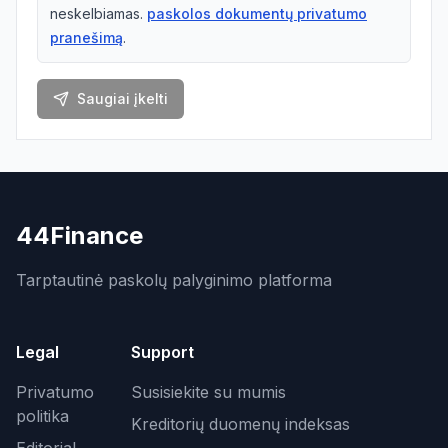
neskelbiamas.
paskolos dokumentų privatumo
pranešimą
.
Saugiai įkelti
44Finance
Tarptautinė paskolų palyginimo platforma
Legal
Support
Privatumo
Susisiekite su mumis
politika
Kreditorių duomenų indeksas