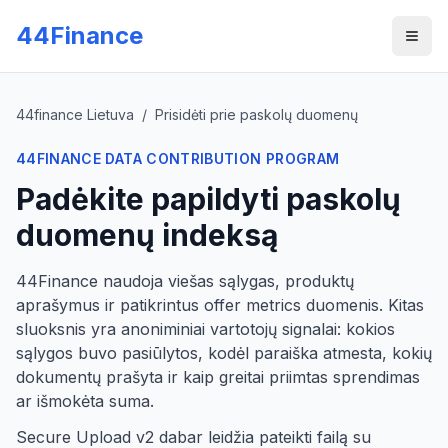
Skip to main content
44Finance
Men
44finance Lietuva
/
Prisidėti prie paskolų duomenų
44FINANCE DATA CONTRIBUTION PROGRAM
Padėkite papildyti paskolų
duomenų indeksą
44Finance naudoja viešas sąlygas, produktų
aprašymus ir patikrintus offer metrics duomenis. Kitas
sluoksnis yra anoniminiai vartotojų signalai: kokios
sąlygos buvo pasiūlytos, kodėl paraiška atmesta, kokių
dokumentų prašyta ir kaip greitai priimtas sprendimas
ar išmokėta suma.
Secure Upload v2 dabar leidžia pateikti failą su