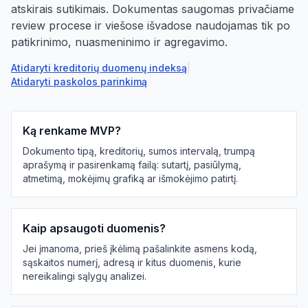
atskirais sutikimais. Dokumentas saugomas privačiame
review procese ir viešose išvadose naudojamas tik po
patikrinimo, nuasmeninimo ir agregavimo.
Atidaryti kreditorių duomenų indeksą
|
Atidaryti paskolos parinkimą
Ką renkame MVP?
Dokumento tipą, kreditorių, sumos intervalą, trumpą
aprašymą ir pasirenkamą failą: sutartį, pasiūlymą,
atmetimą, mokėjimų grafiką ar išmokėjimo patirtį.
Kaip apsaugoti duomenis?
Jei įmanoma, prieš įkėlimą pašalinkite asmens kodą,
sąskaitos numerį, adresą ir kitus duomenis, kurie
nereikalingi sąlygų analizei.