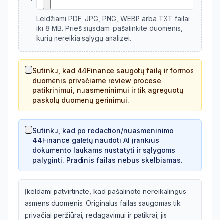
Leidžiami PDF, JPG, PNG, WEBP arba TXT failai
iki 8 MB. Prieš siųsdami pašalinkite duomenis,
kurių nereikia sąlygų analizei.
Sutinku, kad 44Finance saugotų failą ir formos
duomenis privačiame review procese
patikrinimui, nuasmeninimui ir tik agreguotų
paskolų duomenų gerinimui.
Sutinku, kad po redaction/nuasmeninimo
44Finance galėtų naudoti AI įrankius
dokumento laukams nustatyti ir sąlygoms
palyginti. Pradinis failas nebus skelbiamas.
Įkeldami patvirtinate, kad pašalinote nereikalingus
asmens duomenis. Originalus failas saugomas tik
privačiai peržiūrai, redagavimui ir patikrai; jis