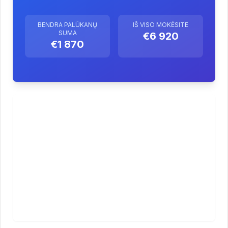
BENDRA PALŪKANŲ
IŠ VISO MOKĖSITE
SUMA
€6 920
€1 870