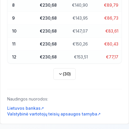
8
€230,68
€140,90
€89,79
9
€230,68
€143,95
€86,73
10
€230,68
€147,07
€83,61
11
€230,68
€150,26
€80,43
12
€230,68
€153,51
€77,17
(
30
)
Naudingos nuorodos:
Lietuvos bankas
↗
Valstybinė vartotojų teisių apsaugos tarnyba
↗