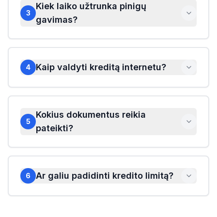
Kiek laiko užtrunka pinigų
3
gavimas?
Kaip valdyti kreditą internetu?
4
Kokius dokumentus reikia
5
pateikti?
Ar galiu padidinti kredito limitą?
6