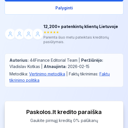
Palyginti
12,200+ patenkintų klientų Lietuvoje
★★★★★
Paremta šiuo metu pateiktais kreditorių
pasiūlymais.
Autorius
:
44Finance Editorial Team
|
Peržiūrėjo
:
Vladislav Kotkas
|
Atnaujinta
:
2026-02-15
Metodika
:
Vertinimo metodika
|
Faktų tikrinimas
:
Faktų
tikrinimo politika
Paskolos.lt kredito paraiška
Gaukite pirmąjį kreditą 0% palūkanų