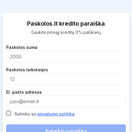
Paskolos.lt kredito paraiška
Gaukite pirmąjį kreditą 0% palūkanų
Company
Paskolos suma
Paskolos laikotarpis
El. pašto adresas
Sutinku su
privatumo politika
Pateikti paraišką