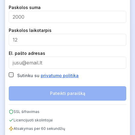
Company
Paskolos suma
Paskolos laikotarpis
El. pašto adresas
Sutinku su
privatumo politika
Pateikti paraišką
SSL šifravimas
Licencijuoti skolintojai
Atsakymas per 60 sekundžių