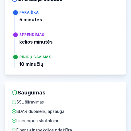
PARAIŠKA
5 minutės
SPRENDIMAS
kelios minutės
PINIGŲ GAVIMAS
10 minučių
Saugumas
SSL šifravimas
BDAR duomenų apsauga
Licencijuoti skolintojai
Finansų inspekcijos priežiūra