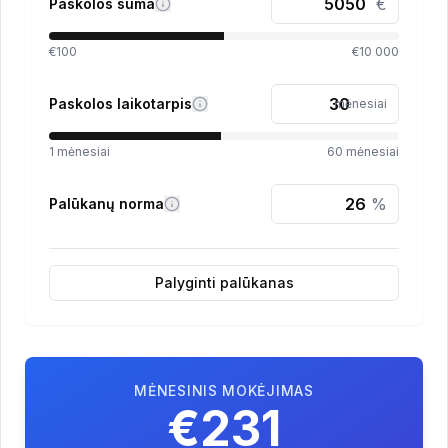
€
Paskolos suma
€100
€10 000
Paskolos laikotarpis
mėnesiai
1
mėnesiai
60
mėnesiai
%
Palūkanų norma
Palyginti palūkanas
MĖNESINIS MOKĖJIMAS
€231