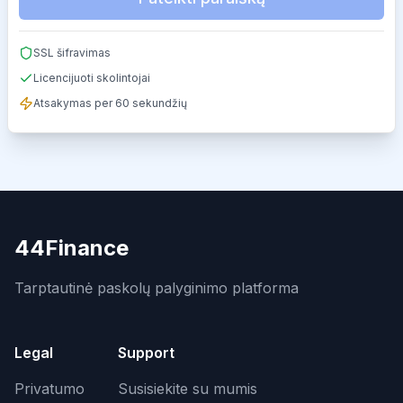
SSL šifravimas
Licencijuoti skolintojai
Atsakymas per 60 sekundžių
44Finance
Tarptautinė paskolų palyginimo platforma
Legal
Support
Privatumo
Susisiekite su mumis