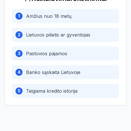
Amžius nuo 18 metų
1
Lietuvos pilietis ar gyventojas
2
Pastovios pajamos
3
Banko sąskaita Lietuvoje
4
Teigiama kredito istorija
5