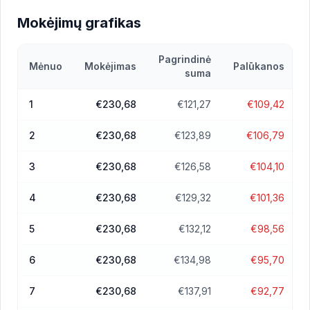
Mokėjimų grafikas
Pagrindinė
Mėnuo
Mokėjimas
Palūkanos
suma
1
€230,68
€121,27
€109,42
2
€230,68
€123,89
€106,79
3
€230,68
€126,58
€104,10
4
€230,68
€129,32
€101,36
5
€230,68
€132,12
€98,56
6
€230,68
€134,98
€95,70
7
€230,68
€137,91
€92,77