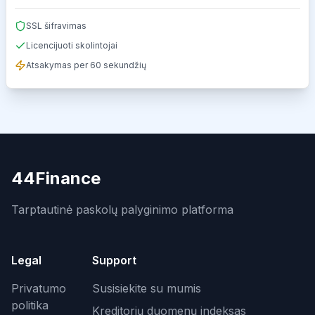
SSL šifravimas
Licencijuoti skolintojai
Atsakymas per 60 sekundžių
44Finance
Tarptautinė paskolų palyginimo platforma
Legal
Support
Privatumo
Susisiekite su mumis
politika
Kreditorių duomenų indeksas