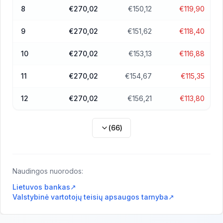
8
€270,02
€150,12
€119,90
9
€270,02
€151,62
€118,40
10
€270,02
€153,13
€116,88
11
€270,02
€154,67
€115,35
12
€270,02
€156,21
€113,80
(
66
)
Naudingos nuorodos:
Lietuvos bankas
↗
Valstybinė vartotojų teisių apsaugos tarnyba
↗