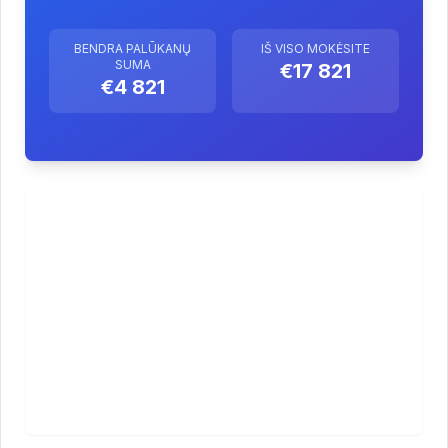
BENDRA PALŪKANŲ
IŠ VISO MOKĖSITE
SUMA
€17 821
€4 821