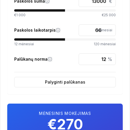
€
Paskolos suma
€1 000
€25 000
Paskolos laikotarpis
mėnesiai
12
mėnesiai
120
mėnesiai
%
Palūkanų norma
Palyginti palūkanas
MĖNESINIS MOKĖJIMAS
€270