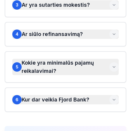
Ar yra sutarties mokestis?
3
Ar siūlo refinansavimą?
4
Kokie yra minimalūs pajamų
5
reikalavimai?
Kur dar veikia Fjord Bank?
6