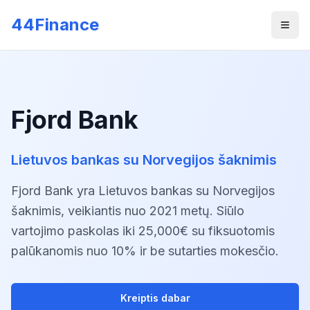
Skip to main content
44Finance
Men
Fjord Bank
Lietuvos bankas su Norvegijos šaknimis
Fjord Bank yra Lietuvos bankas su Norvegijos
šaknimis, veikiantis nuo 2021 metų. Siūlo
vartojimo paskolas iki 25,000€ su fiksuotomis
palūkanomis nuo 10% ir be sutarties mokesčio.
Kreiptis dabar