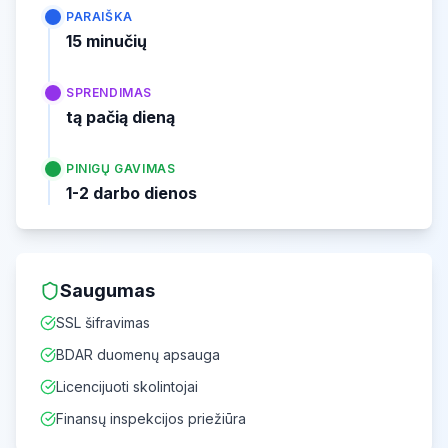
PARAIŠKA
15 minučių
SPRENDIMAS
tą pačią dieną
PINIGŲ GAVIMAS
1-2 darbo dienos
Saugumas
SSL šifravimas
BDAR duomenų apsauga
Licencijuoti skolintojai
Finansų inspekcijos priežiūra