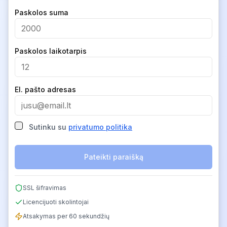
Company
Paskolos suma
Paskolos laikotarpis
El. pašto adresas
Sutinku su
privatumo politika
Pateikti paraišką
SSL šifravimas
Licencijuoti skolintojai
Atsakymas per 60 sekundžių