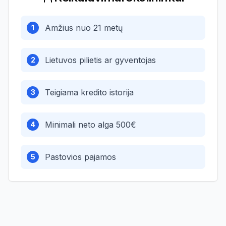
Amžius nuo 21 metų
1
Lietuvos pilietis ar gyventojas
2
Teigiama kredito istorija
3
Minimali neto alga 500€
4
Pastovios pajamos
5