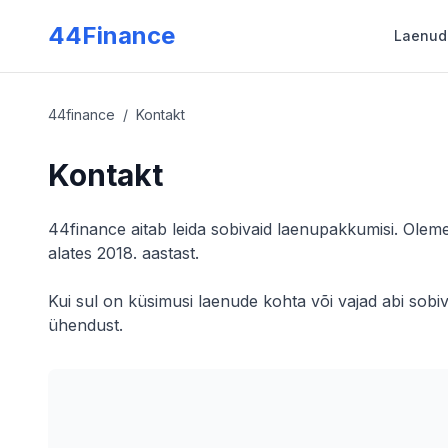
Skip to main content
44Finance
Laenud
Kalkulaatorid
Kodulaen
44finance
/
Kontakt
Kõik kalkulaatorid
Laen kodu ostmiseks
Kontakt
→
Laenukalkulaator
rega
Pangalaenud
→
Maksevõime kalkulaator
ga
Usaldusväärsed pangad
44finance aitab leida sobivaid laenupakkumisi. Ole
→
Hüpoteeklaenu kalkulaator
alates 2018. aastast.
→
Võla kasvu kalkulaator
→
Refinantseerimine
Eralaen
Kui sul on küsimusi laenude kohta või vajad abi sobi
 kuni 3000€
Laen eraisikutelt
→
Ennetähtaegne tagasimakse
ühendust.
Hüpoteeklaen
Laen kinnisvara tagatisel