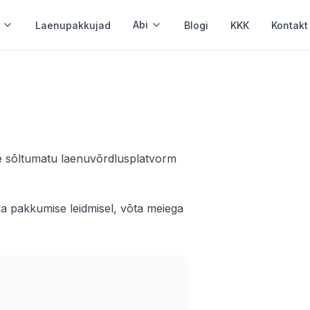
Abi
Laenupakkujad
Blogi
KKK
Kontakt
Krediidikonto
Paindlik krediidiliin
Tagatiseta laen
Ilma tagatiseta
me sõltumatu laenuvõrdlusplatvorm
Ilma konto väljavõtteta
va pakkumise leidmisel, võta meiega
Minimaalsed dokumendid
Laenu refinantseerimine
Ühenda laenud ja säästa