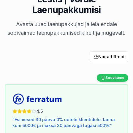
Laenupakkumisi
Avasta uued laenupakkujad ja leia endale
sobivaimad laenupakkumised kiirelt ja mugavalt.
Näita filtreid
Soovitame
Ferratum
4.5
“
Esimesed 30 päeva 0% uutele klientidele: laena
kuni 5000€ ja maksa 30 päevaga tagasi 5001€
”