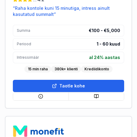
“
Raha kontole kuni 15 minutiga, intress ainult
kasutatud summalt
”
€100 - €5,000
Summa
1
-
60
kuud
Periood
al 24% aastas
Intressimäär
15 min raha
380k+ klienti
Krediidikonto
Taotle kohe