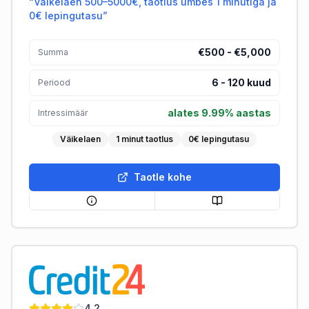
“
Väikelaen 500–5000€, taotlus umbes 1 minutiga ja
0€ lepingutasu
”
€500 - €5,000
Summa
6
-
120
kuud
Periood
alates 9.99% aastas
Intressimäär
Väikelaen
1 minut taotlus
0€ lepingutasu
Taotle kohe
Credit24
4.2