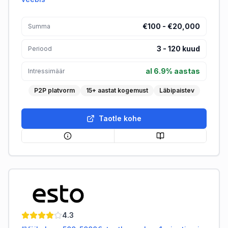
€100 - €20,000
Summa
3
-
120
kuud
Periood
al 6.9% aastas
Intressimäär
P2P platvorm
15+ aastat kogemust
Läbipaistev
Taotle kohe
ESTO
4.3