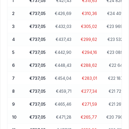
1
€737,05
€421,43
€315,63
€24 828,57
2
€737,05
€426,69
€310,36
€24 401,88
3
€737,05
€432,03
€305,02
€23 969,85
4
€737,05
€437,43
€299,62
€23 532,43
5
€737,05
€442,90
€294,16
€23 089,53
6
€737,05
€448,43
€288,62
€22 641,10
7
€737,05
€454,04
€283,01
€22 187,06
8
€737,05
€459,71
€277,34
€21 727,35
9
€737,05
€465,46
€271,59
€21 261,89
10
€737,05
€471,28
€265,77
€20 790,62