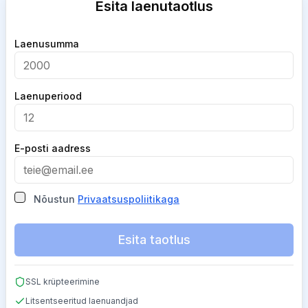
Esita laenutaotlus
Company
Laenusumma
Laenuperiood
E-posti aadress
Nõustun
Privaatsuspoliitikaga
Esita taotlus
SSL krüpteerimine
Litsentseeritud laenuandjad