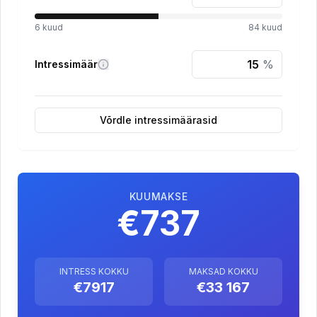
6
kuud
84
kuud
%
Intressimäär
Võrdle intressimäärasid
KUUMAKSE
€737
INTRESS KOKKU
MAKSAD KOKKU
€7917
€33 167