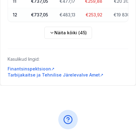
11
€737,05
€477,17
€259,88
€20 313,45
12
€737,05
€483,13
€253,92
€19 830,32
Näita kõiki
(
45
)
Kasulikud lingid:
Finantsinspektsioon
↗
Tarbijakaitse ja Tehnilise Järelevalve Amet
↗