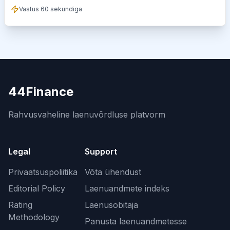
Vastus 60 sekundiga
44Finance
Rahvusvaheline laenuvõrdluse platvorm
Legal
Support
Privaatsuspoliitika
Võta ühendust
Editorial Policy
Laenuandmete indeks
Rating
Laenusobitaja
Methodology
Panusta laenuandmetesse