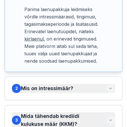
Parima laenupakkuja leidmiseks
võrdle intressimäärasid, tingimusi,
tagasimakseperioode ja lisatasusid.
Erinevatel laenutüüpidel, näiteks
kiirlaenul
, on erinevad tingimused.
Meie platvorm aitab sul seda teha,
tuues välja uued laenupakkujad ja
nende soodsad laenupakkumised.
Mis on intressimäär?
2
Mida tähendab krediidi
3
kulukuse määr (KKM)?