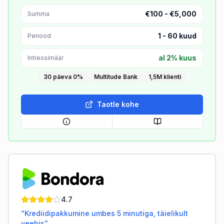
€100 - €5,000
Summa
1
-
60
kuud
Periood
al 2% kuus
Intressimäär
30 päeva 0%
Multitude Bank
1,5M klienti
Taotle kohe
Bondora
4.7
“
Krediidipakkumine umbes 5 minutiga, täielikult
veebis
”