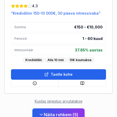
Monefit
4.3
“
Krediidiliin 150–10 000€, 30 päeva intressivaba
”
€150 - €10,000
Summa
1
-
60
kuud
Periood
37.85% aastas
Intressimäär
Krediidiliin
Alla 10 min
10€ kuumakse
Taotle kohe
Kuidas järjestus arvutatakse
Näita rohkem
(
5
)