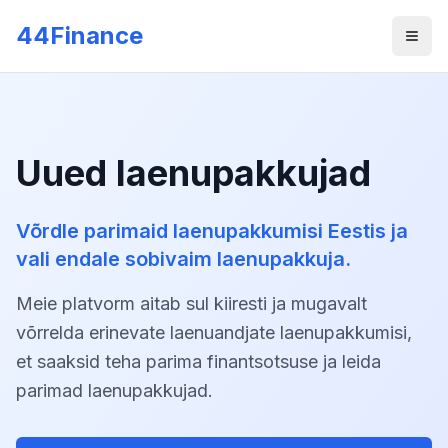
Skip to main content
44Finance
Men
Uued laenupakkujad
Võrdle parimaid laenupakkumisi Eestis ja
vali endale sobivaim laenupakkuja.
Meie platvorm aitab sul kiiresti ja mugavalt
võrrelda erinevate laenuandjate laenupakkumisi,
et saaksid teha parima finantsotsuse ja leida
parimad laenupakkujad.