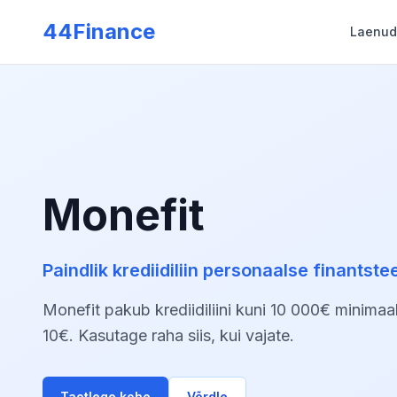
Skip to main content
44Finance
Laenud
Kalkulaatorid
Kodulaen
Kõik kalkulaatorid
Laen kodu ostmiseks
→
Laenukalkulaator
rega
Pangalaenud
→
Maksevõime kalkulaator
ga
Usaldusväärsed pangad
Monefit
→
Hüpoteeklaenu kalkulaator
→
Võla kasvu kalkulaator
→
Refinantseerimine
Eralaen
Paindlik krediidiliin personaalse finantst
 kuni 3000€
Laen eraisikutelt
→
Ennetähtaegne tagasimakse
Monefit pakub krediidiliini kuni 10 000€ minima
Hüpoteeklaen
10€. Kasutage raha siis, kui vajate.
Laen kinnisvara tagatisel
Taotlege kohe
Võrdle