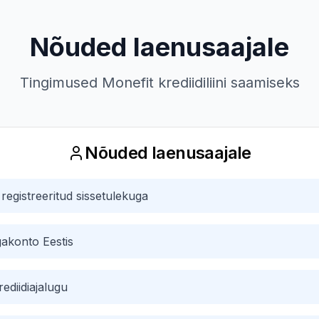
Nõuded laenusaajale
Tingimused Monefit krediidiliini saamiseks
Nõuded laenusaajale
 registreeritud sissetulekuga
gakonto Eestis
rediidiajalugu