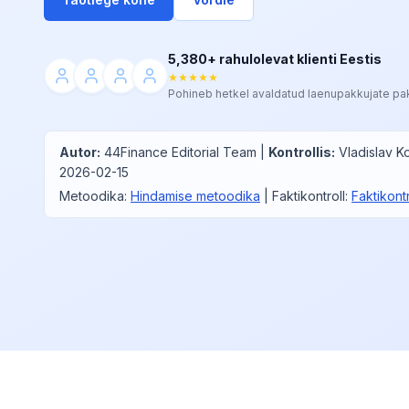
5,380+ rahulolevat klienti Eestis
★★★★★
Pohineb hetkel avaldatud laenupakkujate pa
Autor
:
44Finance Editorial Team
|
Kontrollis
:
Vladislav K
2026-02-15
Metoodika
:
Hindamise metoodika
|
Faktikontroll
:
Faktikontro