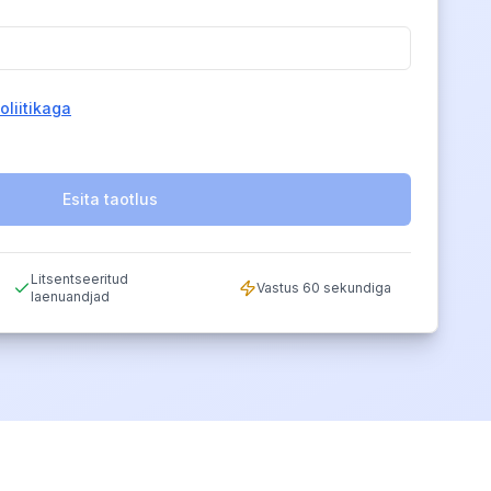
oliitikaga
Esita taotlus
Litsentseeritud
Vastus 60 sekundiga
laenuandjad