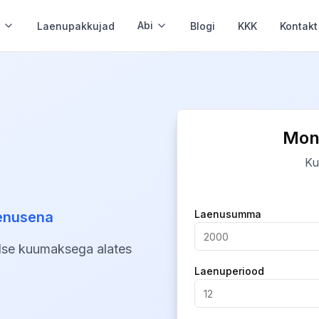
Abi
Laenupakkujad
Blogi
KKK
Kontakt
Krediidikonto
Paindlik krediidiliin
Mone
Tagatiseta laen
Ilma tagatiseta
Ku
Ilma konto väljavõtteta
Company
Laenusumma
eenusena
Minimaalsed dokumendid
alse kuumaksega alates
Laenu refinantseerimine
Laenuperiood
Ühenda laenud ja säästa