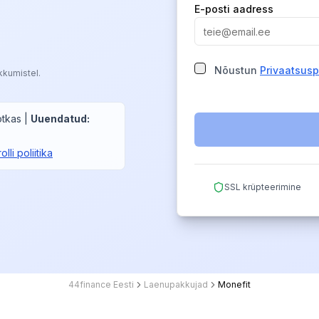
E-posti aadress
Nõustun
Privaatsusp
kkumistel.
otkas
|
Uuendatud
:
lli poliitika
SSL krüpteerimine
44finance Eesti
Laenupakkujad
Monefit