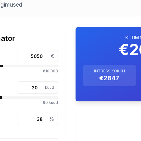
ingimused
ator
KUUM
€2
€
€10 000
INTRESS KOKKU
€2847
kuud
60
kuud
%