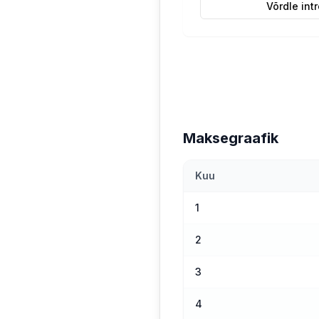
Võrdle int
Maksegraafik
Kuu
1
2
3
4