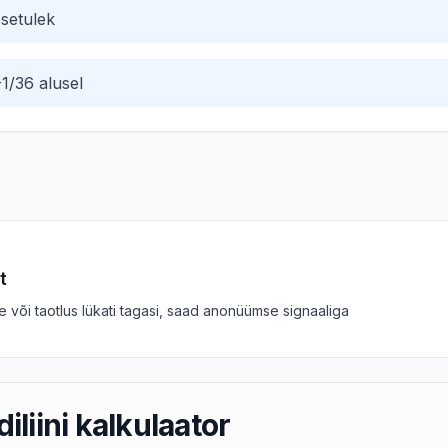
ssetulek
-1/36 alusel
t
te või taotlus lükati tagasi, saad anonüümse signaaliga
iliini kalkulaator