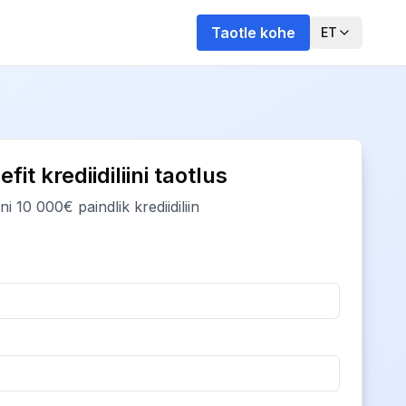
Taotle kohe
ET
fit krediidiliini taotlus
ni 10 000€ paindlik krediidiliin