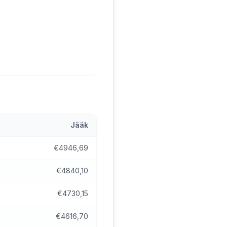
Jääk
€4946,69
€4840,10
€4730,15
€4616,70