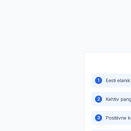
Eesti elanik
1
Kehtiv pan
2
Positiivne k
3