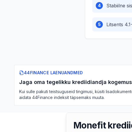
Stabiilne si
4
Litsents 4.1
5
44FINANCE LAENUANDMED
Jaga oma tegelikku krediidiandja kogemus
Kui sulle pakuti teistsuguseid tingimusi, küsiti lisadokumen
aidata 44Finance indeksit täpsemaks muuta.
Monefit krediid