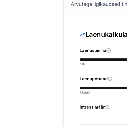
Arvutage ligikaudsed t
Laenukalkula
Laenusumma
€100
Laenuperiood
1
kuud
Intressimäär