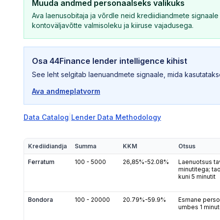
Muuda andmed personaalseks valikuks
Ava laenusobitaja ja võrdle neid krediidiandmete signaa
kontoväljavõtte valmisoleku ja kiiruse vajadusega.
Osa 44Finance lender intelligence kihist
See leht selgitab laenuandmete signaale, mida kasutatakse
Ava andmeplatvorm
Data Catalog
|
Lender Data Methodology
Krediidiandja
Summa
KKM
Otsus
Ferratum
100
-
5000
26,85%-52.08%
Laenuotsus tav
minutitega; ta
kuni 5 minutit
Bondora
100
-
20000
20.79%-59.9%
Esmane perso
umbes 1 minut