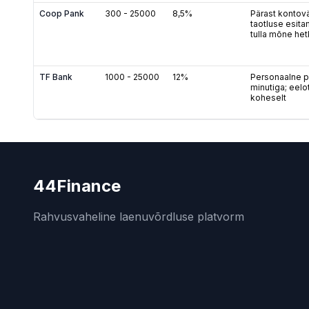
Coop Pank
300
-
25000
8,5%
Pärast kontovä
taotluse esita
tulla mõne he
TF Bank
1000
-
25000
12%
Personaalne p
minutiga; eel
koheselt
44Finance
Rahvusvaheline laenuvõrdluse platvorm