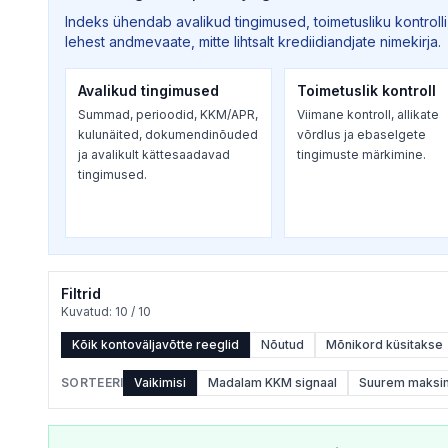
Indeks ühendab avalikud tingimused, toimetusliku kontrolli,
lehest andmevaate, mitte lihtsalt krediidiandjate nimekirja.
Avalikud tingimused
Toimetuslik kontroll
Summad, perioodid, KKM/APR,
Viimane kontroll, allikate
kulunäited, dokumendinõuded
võrdlus ja ebaselgete
ja avalikult kättesaadavad
tingimuste märkimine.
tingimused.
Filtrid
Kuvatud
:
10
/
10
Kõik kontoväljavõtte reeglid
Nõutud
Mõnikord küsitakse
SORTEERI
Vaikimisi
Madalam KKM signaal
Suurem maks