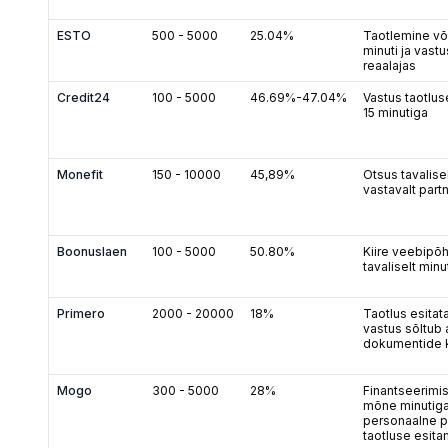
ESTO
500
-
5000
25.04%
Taotlemine võ
minuti ja vast
reaalajas
Credit24
100
-
5000
46.69%-47.04%
Vastus taotluse
15 minutiga
Monefit
150
-
10000
45,89%
Otsus tavalisel
vastavalt par
Boonuslaen
100
-
5000
50.80%
Kiire veebipõh
tavaliselt minu
Primero
2000
-
20000
18%
Taotlus esitat
vastus sõltub a
dokumentide k
Mogo
300
-
5000
28%
Finantseerimis
mõne minutiga
personaalne p
taotluse esita