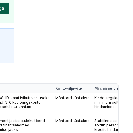
iga
Kontoväljavõte
Min. sissetulek
või ID-kaart isikutuvastuseks;
Mõnikord küsitakse
Kindel regulaarne sis
nd, 3-6 kuu pangakonto
miinimum sõltub mak
ssetuleku kinnitus
hindamisest
ment ja sissetuleku tõend;
Mõnikord küsitakse
Stabiilne sissetulek;
ad finantsandmed
sõltub personaalsest
mise jaoks
krediidihindamisest