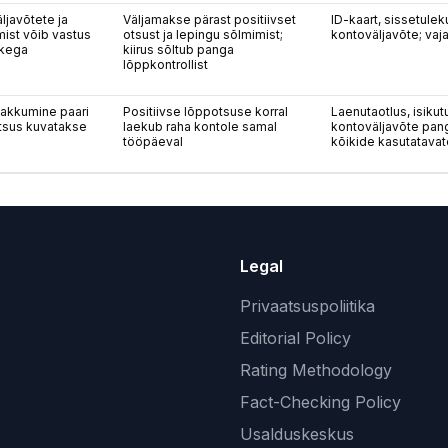
ljavõtete ja
Väljamakse pärast positiivset
ID-kaart, sissetulek
mist võib vastus
otsust ja lepingu sõlmimist;
kontoväljavõte; va
tkega
kiirus sõltub panga
lõppkontrollist
akkumine paari
Positiivse lõppotsuse korral
Laenutaotlus, isikut
otsus kuvatakse
laekub raha kontole samal
kontoväljavõte pang
tööpäeval
kõikide kasutatavat
Legal
Privaatsuspoliitika
Editorial Policy
Rating Methodology
Fact-Checking Policy
Usalduskeskus