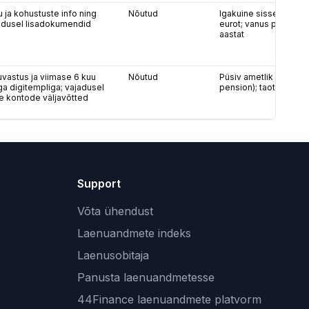
u ja kohustuste info ning
Nõutud
Igakuine sissetulek v
jadusel lisadokumendid
eurot; vanus perioodi 
aastat
uvastus ja viimase 6 kuu
Nõutud
Püsiv ametlik sissetul
a digitempliga; vajadusel
pension); taotleja van
e kontode väljavõtted
Support
Võta ühendust
Laenuandmete indeks
Laenusobitaja
Panusta laenuandmetesse
44Finance laenuandmete platvorm