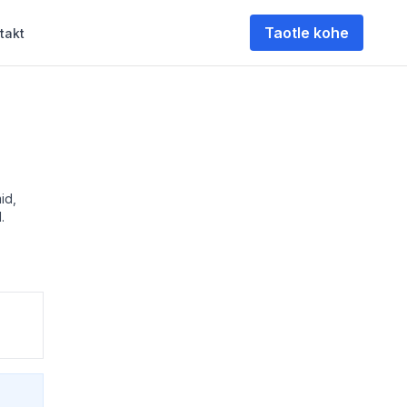
Taotle kohe
takt
id,
.