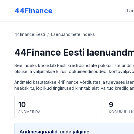
Skip to main content
44Finance
La
Kalkulaatorid
Kodulaen
44finance Eesti
/
Laenuandmete indeks
iga
Kõik kalkulaatorid
Laen kodu ostmiseks
44Finance Eesti laenuandm
→
Laenukalkulaator
ehäirega
Pangalaenud
→
Maksevõime kalkulaator
See indeks koondab Eesti krediidiandjate pakkumiste andmed
äirega
Usaldusväärsed panga
→
Hüpoteeklaenu kalkulaator
otsuse ja väljamakse kiirus, dokumendinõuded, kontoväljavõt
→
Võla kasvu kalkulaator
Andmeid kasutatakse 44Finance võrdlustes ja tulevases laenu
→
Refinantseerimine
Eralaen
heakskiitu; lõplikud tingimused kinnitab alati valitud krediidian
mmad kuni 3000€
Laen eraisikutelt
→
Ennetähtaegne tagasimakse
10
9
Hüpoteeklaen
ANDMERIDA
KOGUKULU N
tele
Laen kinnisvara tagatise
Andmesignaalid, mida jälgime