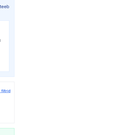
 teeb
d
filtrid