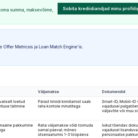
Sobita krediidiandjad minu profiil
le oma summa, maksevõime,
 Offer Metricsis ja Loan Match Engine'is.
Väljamakse
Dokumendid
aliselt loetud
Pärast limiidi kinnitamist saab
Smart-ID, Mobiil-ID 
otluse täitmine
raha kontole minutitega
vajadusel palgatõe
väljavõte või muu si
naalne pakkumine
Raha väljamakse võib toimuda
Isikut tõendav doku
iga
samal päeval; mõnes
vajadusel lisanduv
stsenaariumis 1-3 tööpäeva
personaalse pakku