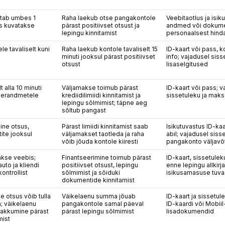
tab umbes 1
Raha laekub otse pangakontole
Veebitaotlus ja isi
us kuvatakse
pärast positiivset otsust ja
andmed või dokume
lepingu kinnitamist
personaalsest hind
le tavaliselt kuni
Raha laekub kontole tavaliselt 15
ID-kaart või pass, 
minuti jooksul pärast positiivset
info; vajadusel siss
otsust
lisaselgitused
t alla 10 minuti
Väljamakse toimub pärast
ID-kaart või pass; 
tnerandmetele
krediidilimiidi kinnitamist ja
sissetuleku ja mak
lepingu sõlmimist; täpne aeg
sõltub pangast
ine otsus,
Pärast limiidi kinnitamist saab
Isikutuvastus ID-kaa
tite jooksul
väljamakset taotleda ja raha
abil; vajadusel siss
võib jõuda kontole kiiresti
pangakonto väljavõ
akse veebis;
Finantseerimine toimub pärast
ID-kaart, sissetule
uto ja kliendi
positiivset otsust, lepingu
enne lepingu allkirj
ontrollist
sõlmimist ja sõiduki
isikusamasuse tuv
dokumentide kinnitamist
e otsus võib tulla
Väikelaenu summa jõuab
ID-kaart ja sissetul
; väikelaenu
pangakontole samal päeval
ID-kaardi või Mobiil
akkumine pärast
pärast lepingu sõlmimist
lisadokumendid
mist