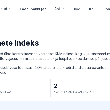
enud
Abi
Laenupakkujad
Blogi
KKK
Kon
Krediidikonto
Paindlik krediidiliin
ete indeks
Tagatiseta laen
 ühte kontrollitavasse vaatesse: KKM näited, kogukulu stsenaarium
d
Ilma tagatiseta
te vajadus, minimaalne sissetulek ja tüüpilised keeldumise põhjused
sobivuse tööriistas. 44Finance ei ole krediidiandja ega garanteeri
Ilma konto väljavõtteta
dja.
Minimaalsed dokumendid
2
Laenu refinantseerimine
ÄITEGA
NÕUAB KONTOVÄLJAVÕTET
l
Ühenda laenud ja säästa