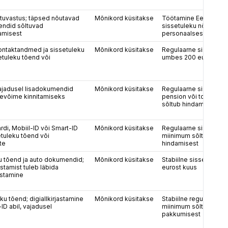
kutuvastus; täpsed nõutavad
Mõnikord küsitakse
Töötamine Eestis või 
ndid sõltuvad
sissetuleku nõue sõlt
amisest
personaalsest hindam
kontaktandmed ja sissetuleku
Mõnikord küsitakse
Regulaarne sissetule
etuleku tõend või
umbes 200 eurot kuu
vajadusel lisadokumendid
Mõnikord küsitakse
Regulaarne sissetulek,
sevõime kinnitamiseks
pension või toetus; t
sõltub hindamisest
rdi, Mobiil-ID või Smart-ID
Mõnikord küsitakse
Regulaarne sissetulek
etuleku tõend või
miinimum sõltub mak
te
hindamisest
ku tõend ja auto dokumendid;
Mõnikord küsitakse
Stabiilne sissetulek 
astamist tuleb läbida
eurost kuus
astamine
eku tõend; digiallkirjastamine
Mõnikord küsitakse
Stabiilne regulaarne s
-ID abil, vajadusel
miinimum sõltub pers
pakkumisest