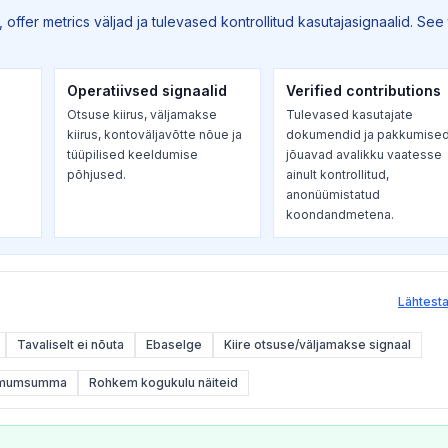
 offer metrics väljad ja tulevased kontrollitud kasutajasignaalid. See
Operatiivsed signaalid
Verified contributions
Otsuse kiirus, väljamakse
Tulevased kasutajate
kiirus, kontoväljavõtte nõue ja
dokumendid ja pakkumise
tüüpilised keeldumise
jõuavad avalikku vaatesse
põhjused.
ainult kontrollitud,
anonüümistatud
koondandmetena.
Lähtesta 
Tavaliselt ei nõuta
Ebaselge
Kiire otsuse/väljamakse signaal
imumsumma
Rohkem kogukulu näiteid