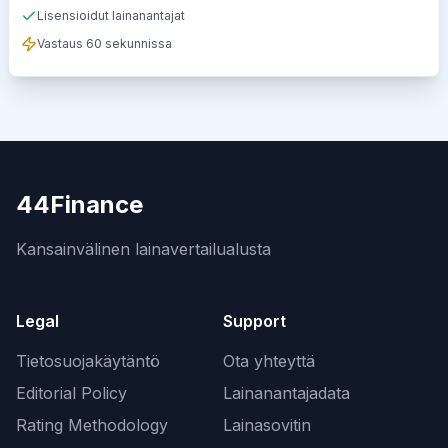
Lisensioidut lainanantajat
Vastaus 60 sekunnissa
44Finance
Kansainvälinen lainavertailualusta
Legal
Support
Tietosuojakäytäntö
Ota yhteyttä
Editorial Policy
Lainanantajadata
Rating Methodology
Lainasovitin