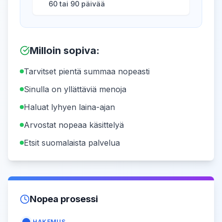
60 tai 90 päivää
Milloin sopiva
:
Tarvitset pientä summaa nopeasti
Sinulla on yllättäviä menoja
Haluat lyhyen laina-ajan
Arvostat nopeaa käsittelyä
Etsit suomalaista palvelua
Nopea prosessi
HAKEMUS