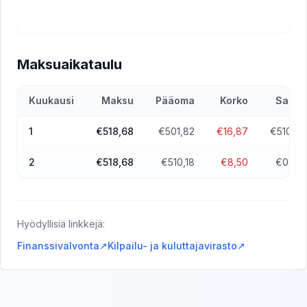
Maksuaikataulu
Kuukausi
Maksu
Pääoma
Korko
Saldo
1
€518,68
€501,82
€16,87
€510,18
2
€518,68
€510,18
€8,50
€0,00
Hyödyllisiä linkkejä:
Finanssivalvonta
↗
Kilpailu- ja kuluttajavirasto
↗