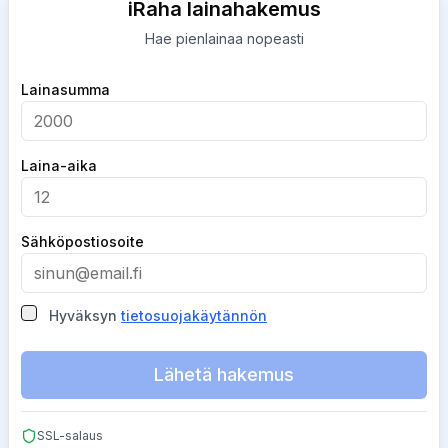
iRaha lainahakemus
Hae pienlainaa nopeasti
Company
Lainasumma
Laina-aika
Sähköpostiosoite
Hyväksyn
tietosuojakäytännön
Lähetä hakemus
SSL-salaus