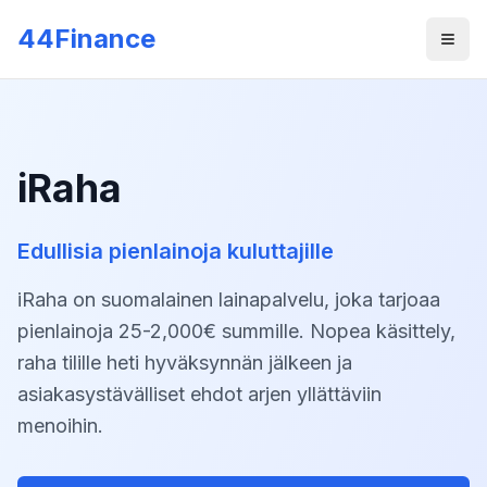
Skip to main content
44Finance
Men
iRaha
Edullisia pienlainoja kuluttajille
iRaha on suomalainen lainapalvelu, joka tarjoaa
pienlainoja 25-2,000€ summille. Nopea käsittely,
raha tilille heti hyväksynnän jälkeen ja
asiakasystävälliset ehdot arjen yllättäviin
menoihin.