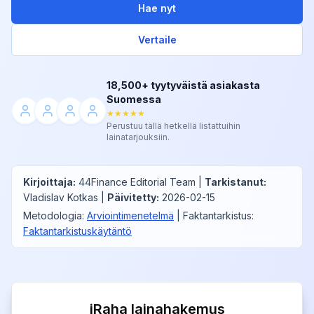
Hae nyt
Vertaile
18,500+ tyytyväistä asiakasta
Suomessa
★★★★★
Perustuu tällä hetkellä listattuihin
lainatarjouksiin.
Kirjoittaja
:
44Finance Editorial Team
|
Tarkistanut
:
Vladislav Kotkas
|
Päivitetty
:
2026-02-15
Metodologia
:
Arviointimenetelmä
|
Faktantarkistus
:
Faktantarkistuskäytäntö
iRaha lainahakemus