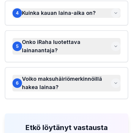
Kuinka kauan laina-aika on?
4
Onko iRaha luotettava
5
lainanantaja?
Voiko maksuhäiriömerkinnöillä
6
hakea lainaa?
Etkö löytänyt vastausta