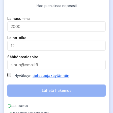
Hae pienlainaa nopeasti
Company
Lainasumma
Laina-aika
Sähköpostiosoite
Hyväksyn
tietosuojakäytännön
Lähetä hakemus
SSL-salaus
Lisensioidut lainanantajat