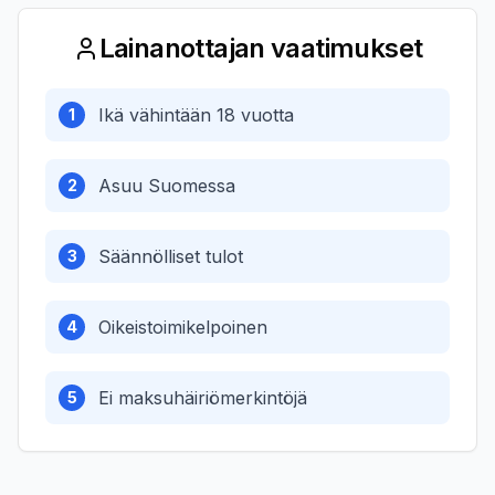
Lainanottajan vaatimukset
Ikä vähintään 18 vuotta
1
Asuu Suomessa
2
Säännölliset tulot
3
Oikeistoimikelpoinen
4
Ei maksuhäiriömerkintöjä
5