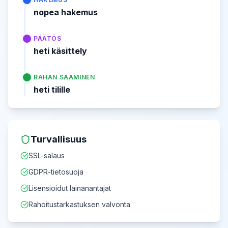
nopea hakemus
PÄÄTÖS
heti käsittely
RAHAN SAAMINEN
heti tilille
Turvallisuus
SSL-salaus
GDPR-tietosuoja
Lisensioidut lainanantajat
Rahoitustarkastuksen valvonta