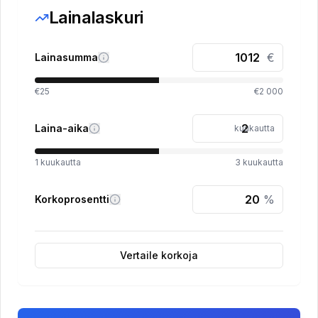
Lainalaskuri
€
Lainasumma
€25
€2 000
Laina-aika
kuukautta
1
kuukautta
3
kuukautta
%
Korkoprosentti
Vertaile korkoja