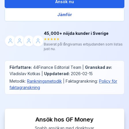
Ansök nu
Jämför
45,000+ nöjda kunder i Sverige
★★★★★
Baserat på långivarnas erbjudanden som listas
just nu.
Författare
:
44Finance Editorial Team
|
Granskad av
:
Vladislav Kotkas
|
Uppdaterad
:
2026-02-15
Metodik
:
Rankningsmetodik
|
Faktagranskning
:
Policy för
faktagranskning
Ansök hos GF Money
Snabb ansökan med direktsvar