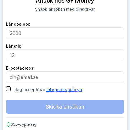
Ansök hos GF Money
Snabb ansökan med direktsvar
Company
Lånebelopp
Lånetid
E-postadress
Jag accepterar
integritetspolicyn
Skicka ansökan
SSL-kryptering