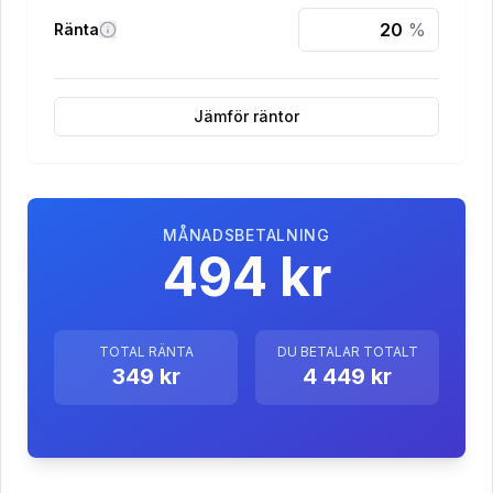
%
Ränta
Jämför räntor
MÅNADSBETALNING
494 kr
TOTAL RÄNTA
DU BETALAR TOTALT
349 kr
4 449 kr