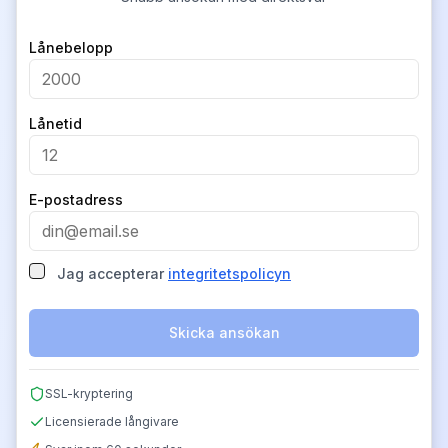
Company
Lånebelopp
Lånetid
E-postadress
Jag accepterar
integritetspolicyn
Skicka ansökan
SSL-kryptering
Licensierade långivare