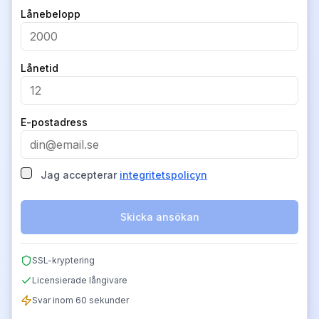
Company
Lånebelopp
Lånetid
E-postadress
Jag accepterar
integritetspolicyn
Skicka ansökan
SSL-kryptering
Licensierade långivare
Svar inom 60 sekunder