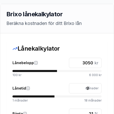
Brixo lånekalkylator
Beräkna kostnaden för ditt Brixo lån
Lånekalkylator
kr
Lånebelopp
100 kr
6 000 kr
Lånetid
månader
1
månader
18
månader
%
Ränta