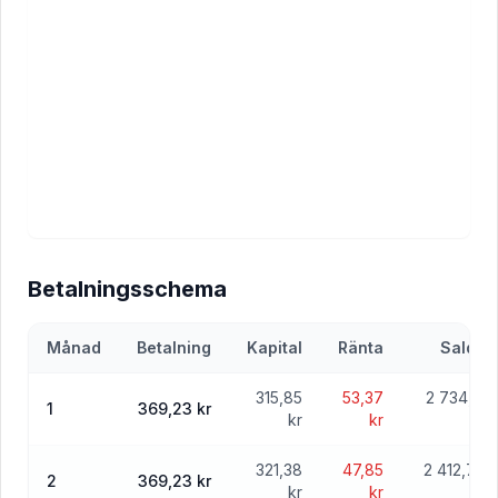
Betalningsschema
Månad
Betalning
Kapital
Ränta
Saldo
315,85
53,37
2 734,15
1
369,23 kr
kr
kr
kr
321,38
47,85
2 412,77
2
369,23 kr
kr
kr
kr