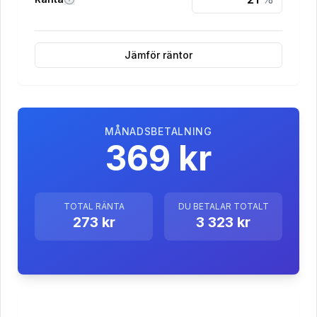
Jämför räntor
MÅNADSBETALNING
369 kr
TOTAL RÄNTA
DU BETALAR TOTALT
273 kr
3 323 kr