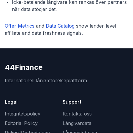
Icke-betalande långivare kan rankas över partners
när data stödjer det.
Offer Metrics
and
Data Catalog
show lender-level
affiliate and data freshness signals.
44Finance
Internationell lånjämförelseplattform
Legal
Support
Integritetspolicy
Kontakta oss
Editorial Policy
Långivardata
Rating Methodology
Lånematchning