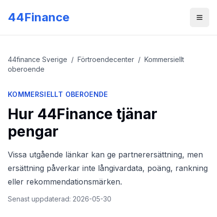
Skip to main content
44Finance
Men
44finance Sverige
/
Förtroendecenter
/
Kommersiellt
oberoende
KOMMERSIELLT OBEROENDE
Hur 44Finance tjänar
pengar
Vissa utgående länkar kan ge partnerersättning, men
ersättning påverkar inte långivardata, poäng, rankning
eller rekommendationsmärken.
Senast uppdaterad
:
2026-05-30