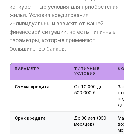
конкурентные условия для приобретения
жилья. Условия кредитования
индивидуальны и зависят от Вашей
финансовой ситуации, но есть типичные
параметры, которые применяют
большинство банков.
ПАРАМЕТР
ТИПИЧНЫЕ
КОММЕ
УСЛОВИЯ
Сумма кредита
От 10 000 до
Зависит
500 000 €
стоимо
недвиж
дохода
Срок кредита
До 30 лет (360
Максим
месяцев)
возраст
момент