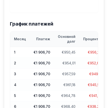
График платежей
Основной
Месяц
Платеж
Проценты
долг
1
€1 906,70
€950,45
€956,25
2
€1 906,70
€954,01
€952,69
3
€1 906,70
€957,59
€949,11
4
€1 906,70
€961,18
€945,52
5
€1 906,70
€964,78
€941,91
6
€1 906,70
€968,40
€938,29