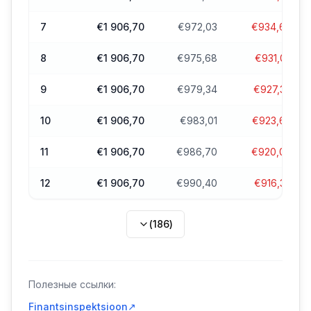
7
€1 906,70
€972,03
€934,66
8
€1 906,70
€975,68
€931,02
9
€1 906,70
€979,34
€927,36
10
€1 906,70
€983,01
€923,69
11
€1 906,70
€986,70
€920,00
12
€1 906,70
€990,40
€916,30
(
186
)
Полезные ссылки:
Finantsinspektsioon
↗