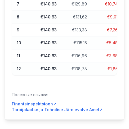
7
€140,63
€129,89
€10,74
8
€140,63
€131,62
€9,01
9
€140,63
€133,38
€7,26
10
€140,63
€135,15
€5,48
11
€140,63
€136,96
€3,68
12
€140,63
€138,78
€1,85
Полезные ссылки:
Finantsinspektsioon
↗
Tarbijakaitse ja Tehnilise Järelevalve Amet
↗