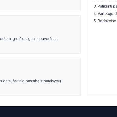
sto paskolos
Remonto pas
Patikrinti 
Vartotojo 
 užstato
Be palūka
Redakcinė 
 užstato
0% palūkano
tai ir greičio signalai paverčiami
 kredito patikrinimo
Turintiems
 patikrinimo
Su skolom
žiausiomis palūkanomis
Palyginima
žos palūkanos
Palyginti visa
s datą, šaltinio pastabą ir pataisymų