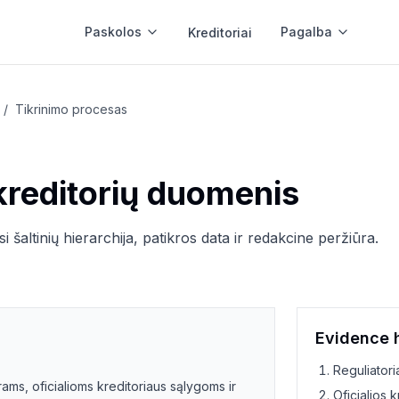
Paskolos
Pagalba
Kreditoriai
r 5 min
Internetu
/
Tikrinimo procesas
ragrei pinigai
100% interne
kreditorių duomenis
klė
lė
i šaltinių hierarchija, patikros data ir redakcine peržiūra.
umpieji kreditai
Vartojimo 
umpalaikiai
Vartojimo kre
Evidence 
Reguliatori
stui
Būsto remo
rams, oficialioms kreditoriaus sąlygoms ir
Oficialios 