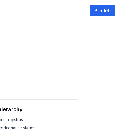
Pradėti
tu
paskola
ditai
hierarchy
aus registras
ntui
kreditoriaus sąlygos