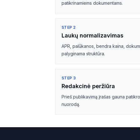
Verslo paskolos
Bū
patikrinamiems dokumentams.
Automobiliui
Be
STEP
2
Auto finansavimas
Be
Laukų normalizavimas
APR, palūkanos, bendra kaina, dokumen
Be pradinio įnašo
Be
palyginama struktūra.
Be pradžių
Be
Dirbantiems užsienyje
Ma
STEP
3
Užsienio pajamos
Ma
Redakcinė peržiūra
Prieš publikavimą įrašas gauna patikro
Refinansavimas
nuorodą.
Refinansavimas