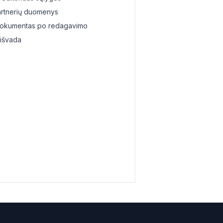
kolos
partnerių duomenys
dokumentas po redagavimo
nų
išvada
s
 skolų
s
s