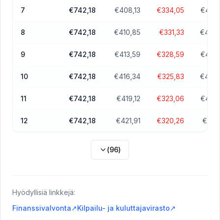
7
€742,18
€408,13
€334,05
€49 6
8
€742,18
€410,85
€331,33
€49 2
9
€742,18
€413,59
€328,59
€48 8
10
€742,18
€416,34
€325,83
€48 4
11
€742,18
€419,12
€323,06
€48 0
12
€742,18
€421,91
€320,26
€47 
(
96
)
Hyödyllisiä linkkejä:
Finanssivalvonta
↗
Kilpailu- ja kuluttajavirasto
↗