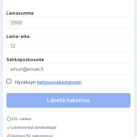
Company
Lainasumma
Laina-aika
Sähköpostiosoite
Hyväksyn
tietosuojakäytännön
Lähetä hakemus
SSL-salaus
Lisensioidut lainanantajat
Vastaus 60 sekunnissa