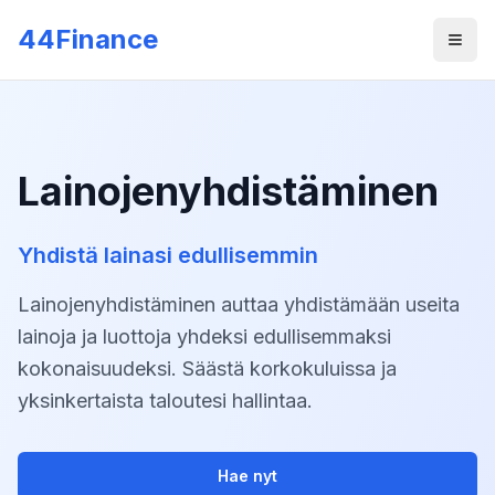
Skip to main content
44Finance
Men
Lainojenyhdistäminen
Yhdistä lainasi edullisemmin
Lainojenyhdistäminen auttaa yhdistämään useita
lainoja ja luottoja yhdeksi edullisemmaksi
kokonaisuudeksi. Säästä korkokuluissa ja
yksinkertaista taloutesi hallintaa.
Hae nyt