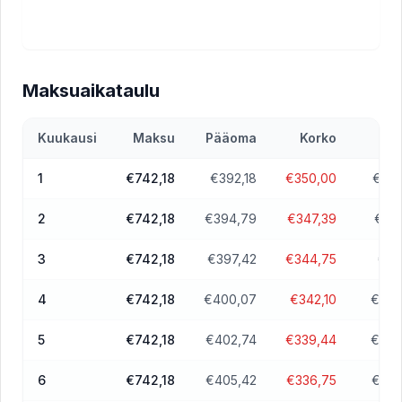
Maksuaikataulu
Kuukausi
Maksu
Pääoma
Korko
1
€742,18
€392,18
€350,00
€52 
2
€742,18
€394,79
€347,39
€51 
3
€742,18
€397,42
€344,75
€51 
4
€742,18
€400,07
€342,10
€50 
5
€742,18
€402,74
€339,44
€50 
6
€742,18
€405,42
€336,75
€50 