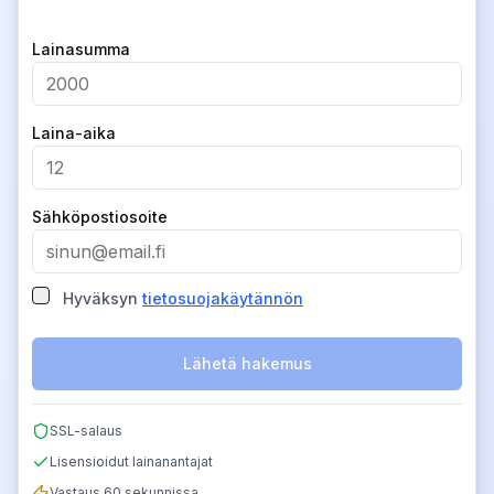
Company
Lainasumma
Laina-aika
Sähköpostiosoite
Hyväksyn
tietosuojakäytännön
Lähetä hakemus
SSL-salaus
Lisensioidut lainanantajat
Vastaus 60 sekunnissa