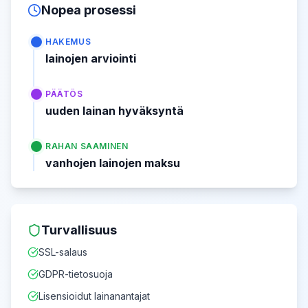
Nopea prosessi
HAKEMUS
lainojen arviointi
PÄÄTÖS
uuden lainan hyväksyntä
RAHAN SAAMINEN
vanhojen lainojen maksu
Turvallisuus
SSL-salaus
GDPR-tietosuoja
Lisensioidut lainanantajat