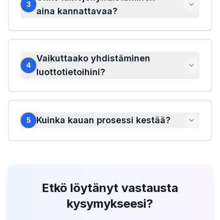
3
aina kannattavaa?
Vaikuttaako yhdistäminen
4
luottotietoihini?
Kuinka kauan prosessi kestää?
5
Etkö löytänyt vastausta
kysymykseesi?