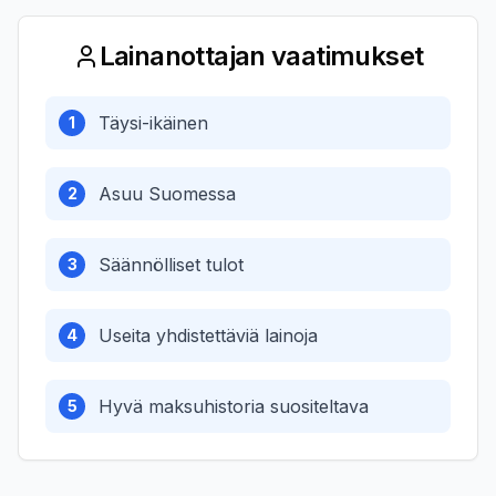
Lainanottajan vaatimukset
Täysi-ikäinen
1
Asuu Suomessa
2
Säännölliset tulot
3
Useita yhdistettäviä lainoja
4
Hyvä maksuhistoria suositeltava
5